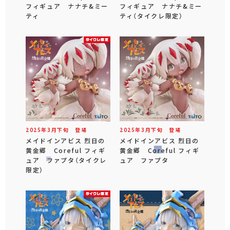
フィギュア ナナチ&ミー
フィギュア ナナチ&ミー
ティ
ティ（タイクレ限定）
2025年
3
月
下旬
登場
2025年
3
月
下旬
登場
メイドインアビス 烈日の
メイドインアビス 烈日の
黄金郷 Coreful フィギ
黄金郷 Coreful フィギ
ュア ファプタ（タイクレ
ュア ファプタ
限定）