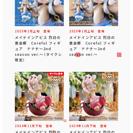
2025年
1
月
上旬
登場
2025年
1
月
上旬
登場
メイドインアビス 烈日の
メイドインアビス 烈日の
黄金郷 Coreful フィギ
黄金郷 Coreful フィギ
ュア ナナチ～2nd
ュア ナナチ～2nd
season ver.～（タイクレ
season ver.～
限定）
2024年
11
月
下旬
登場
2024年
11
月
下旬
登場
メイドインアビス 烈日の
メイドインアビス 烈日の