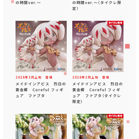
の時間ver.～
の時間ver.～（タイクレ限
定）
2026年
3
月
上旬
登場
2026年
3
月
上旬
登場
メイドインアビス 烈日の
メイドインアビス 烈日の
黄金郷 Coreful フィギ
黄金郷 Coreful フィギ
ュア ファプタ
ュア ファプタ（タイクレ
限定）