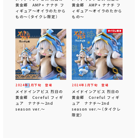
黄金郷 AMP+ ナナチ フ
黄金郷 AMP+ ナナチ フ
ィギュア～オイラのたから
ィギュア～オイラのたから
もの～（タイクレ限定）
もの～
2024年
1
月
下旬
登場
2024年
1
月
下旬
登場
メイドインアビス 烈日の
メイドインアビス 烈日の
黄金郷 Coreful フィギ
黄金郷 Coreful フィギ
ュア ナナチ～2nd
ュア ナナチ～2nd
season ver.～
season ver.～（タイクレ
限定）