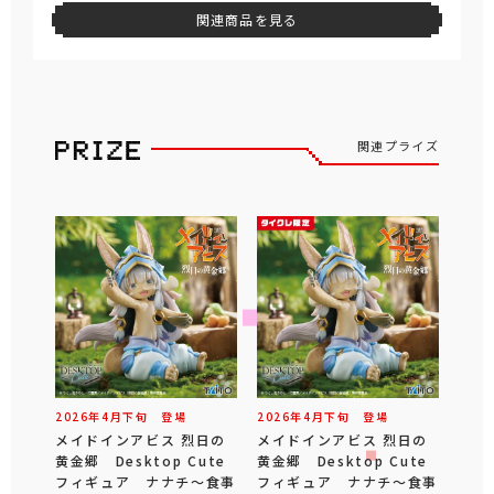
関連商品を見る
関連プライズ
2026年
4
月
下旬
登場
2026年
4
月
下旬
登場
メイドインアビス 烈日の
メイドインアビス 烈日の
黄金郷 Desktop Cute
黄金郷 Desktop Cute
フィギュア ナナチ～食事
フィギュア ナナチ～食事