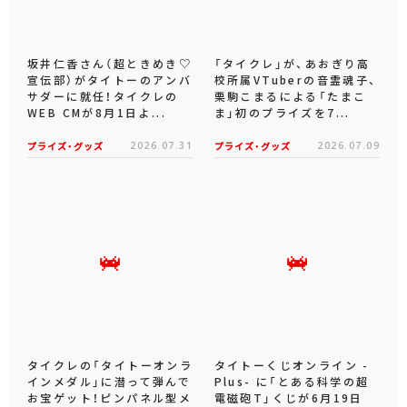
坂井仁香さん（超ときめき♡
「タイクレ」が、あおぎり高
宣伝部）がタイトーのアンバ
校所属VTuberの音霊魂子、
サダーに就任！タイクレの
栗駒こまるによる「たまこ
WEB CMが8月1日よ...
ま」初のプライズを7...
プライズ・グッズ
2026.07.31
プライズ・グッズ
2026.07.09
タイクレの「タイトーオンラ
タイトーくじオンライン -
インメダル」に潜って弾んで
Plus- に「とある科学の超
お宝ゲット！ピンパネル型メ
電磁砲T」くじが6月19日