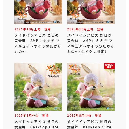
2025年
10
月
上旬
登場
2025年
10
月
上旬
登場
メイドインアビス 烈日の
メイドインアビス 烈日の
黄金郷 AMP+ ナナチ フ
黄金郷 AMP+ ナナチ フ
ィギュア～オイラのたから
ィギュア～オイラのたから
もの～
もの～（タイクレ限定）
2025年
9
月
中旬
登場
2025年
9
月
中旬
登場
メイドインアビス 烈日の
メイドインアビス 烈日の
黄金郷 Desktop Cute
黄金郷 Desktop Cute