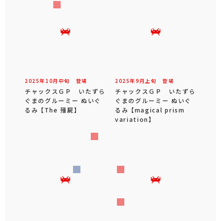
2025年
10
月
中旬
登場
2025年
9
月
上旬
登場
チャックスＧＰ いたずら
チャックスＧＰ いたずら
ぐまのグルーミー ぬいぐ
ぐまのグルーミー ぬいぐ
るみ 【The 殭屍】
るみ 【magical prism
variation】