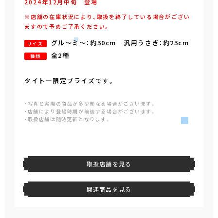
2024年
12
月
中旬
登場
※店舗の在庫状況により、取扱を終了している場合がござい
ますので予めご了承ください。
グル～ミ～：約30cm 汎用うさぎ：約23cm
サイズ
全2種
種類
タイトー限定プライズです。
・写真と実際の商品が多少異なる場合がございます。
・店舗により登場時期が前後する場合がございます。
・取扱店舗は随時更新となります。
取扱店舗を見る
関連商品を見る