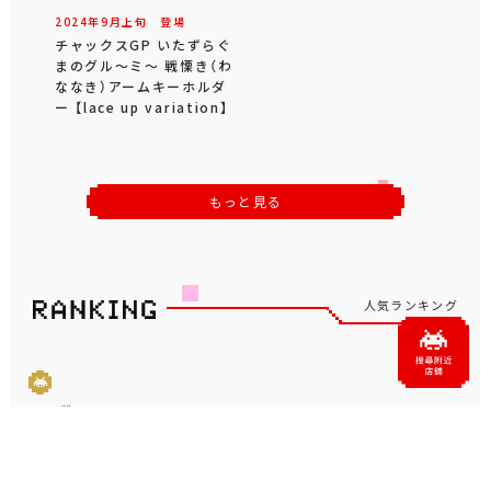
2024年
9
月
上旬
登場
チャックスGP いたずらぐ
まのグル～ミ～ 戦慄き（わ
ななき）アームキーホルダ
ー 【lace up variation】
もっと見る
人気ランキング