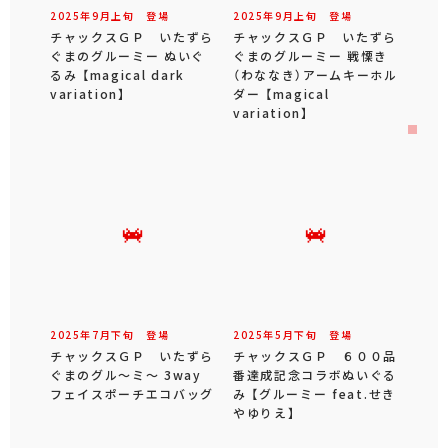
2025年
9
月
上旬
登場
2025年
9
月
上旬
登場
チャックスＧＰ いたずら
チャックスＧＰ いたずら
ぐまのグルーミー ぬいぐ
ぐまのグルーミー 戦慄き
るみ 【magical dark
（わななき）アームキーホル
variation】
ダー 【magical
variation】
2025年
7
月
下旬
登場
2025年
5
月
下旬
登場
チャックスＧＰ いたずら
チャックスＧＰ ６００品
ぐまのグル～ミ～ 3way
番達成記念コラボぬいぐる
フェイスポーチエコバッグ
み 【グルーミー feat.せき
やゆりえ】