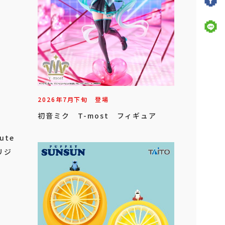
2026年
7
月
下旬
登場
初音ミク T-most フィギュア
ute
リジ