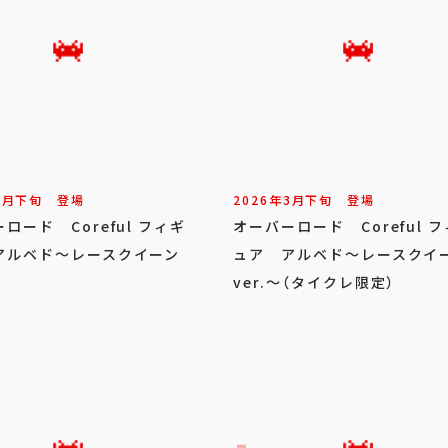
3
月
下旬
登場
2026年
3
月
下旬
登場
ロード Coreful フィギ
オーバーロード Coreful 
アルベド～レースクイーン
ュア アルベド～レースクイ
ver.～（タイクレ限定）