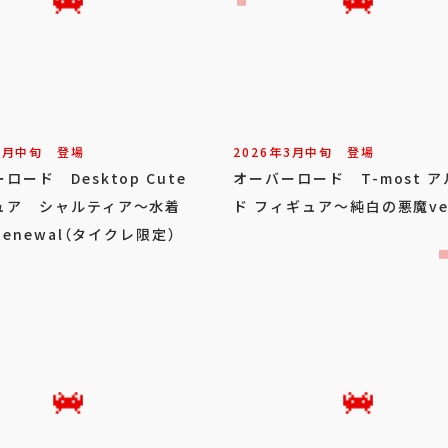
3
月
中旬
登場
2026年
3
月
中旬
登場
ロード Desktop Cute
オーバーロード T-most 
ュア シャルティア～水着
ド フィギュア～純白の悪魔ve
～Renewal（タイクレ限定）