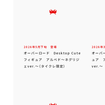
2026年
5
月
下旬
登場
2026年
オーバーロード Desktop Cute
オーバー
フィギュア アルベド～ネグリジ
ュア 
ェver.～（タイクレ限定）
ver.～