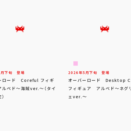
7
月
下旬
登場
2026年
5
月
下旬
登場
ロード Coreful フィギ
オーバーロード Desktop C
ルベド～海賊ver.～（タイ
フィギュア アルベド～ネグ
定）
ェver.～