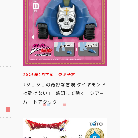
2026年
8
月
下旬
登場予定
『ジョジョの奇妙な冒険 ダイヤモンド
は砕けない』 感知して動く シアー
ハートアタック