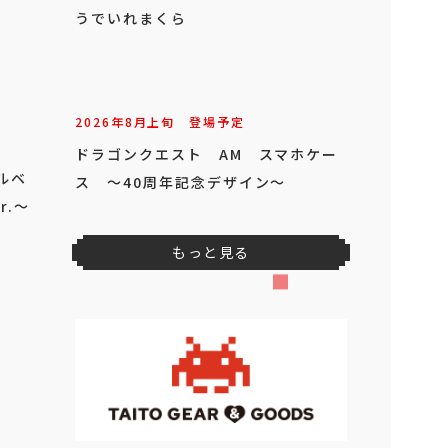
2026年
8
月
上旬
登場予定
ピングー 窓付きポーチ
アルベ
r.～