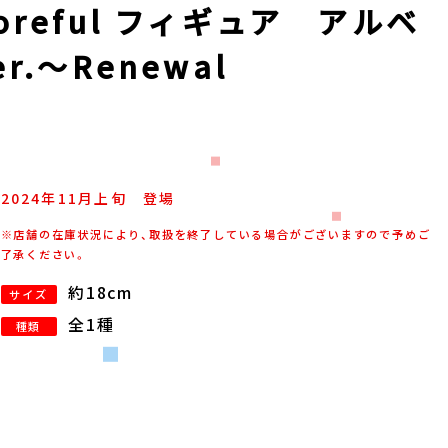
reful フィギュア アルベ
.～Renewal
2024年
11
月
上旬
登場
※店舗の在庫状況により、取扱を終了している場合がございますので予めご
了承ください。
約18cm
サイズ
全1種
種類