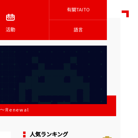
有關TAITO
活動
語言
Renewal
人気ランキング