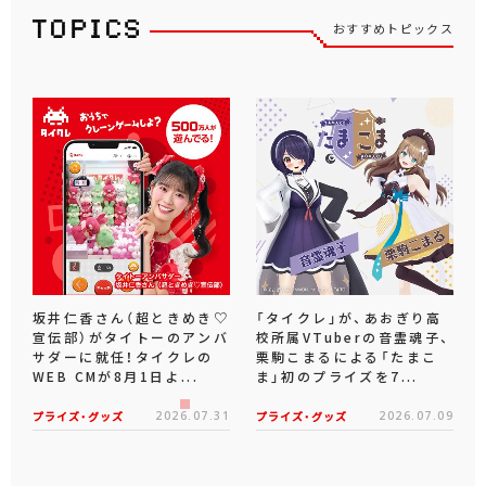
おすすめトピックス
坂井仁香さん（超ときめき♡
「タイクレ」が、あおぎり高
宣伝部）がタイトーのアンバ
校所属VTuberの音霊魂子、
サダーに就任！タイクレの
栗駒こまるによる「たまこ
WEB CMが8月1日よ...
ま」初のプライズを7...
プライズ・グッズ
2026.07.31
プライズ・グッズ
2026.07.09