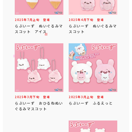
2025年
7
月
上旬
登場
2025年
4
月
下旬
登場
らぶいーず ぬいぐるみマ
らぶいーず ぬいぐるみマ
スコット アイス
スコット
2025年
3
月
下旬
登場
2025年
3
月
上旬
登場
らぶいーず おひるねぬい
らぶいーず ふるえっと
ぐるみマスコット