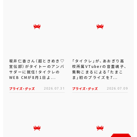
坂井仁香さん（超ときめき♡
「タイクレ」が、あおぎり高
宣伝部）がタイトーのアンバ
校所属VTuberの音霊魂子、
サダーに就任！タイクレの
栗駒こまるによる「たまこ
WEB CMが8月1日よ...
ま」初のプライズを7...
プライズ・グッズ
2026.07.31
プライズ・グッズ
2026.07.09