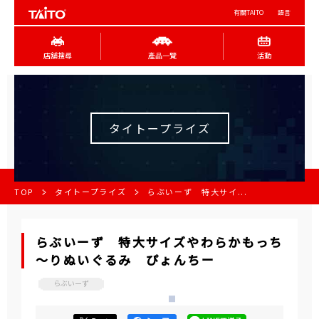
有關TAITO
語言
店舖搜尋
產品一覽
活動
タイトープライズ
TOP
タイトープライズ
らぶいーず 特大サイ...
らぶいーず 特大サイズやわらかもっち
～りぬいぐるみ ぴょんちー
らぶいーず