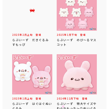
2025年
2
月
上旬
登場
2025年
1
月
下旬
登場
らぶいーず だきぐるみ
らぶいーず のび～るマス
すもっぴ
コット
2025年
1
月
上旬
登場
2024年
12
月
下旬
登場
らぶいーず はぐはぐぬい
らぶいーず 特大サイズや
ぐるみ
わらかもっち～りぬいぐる