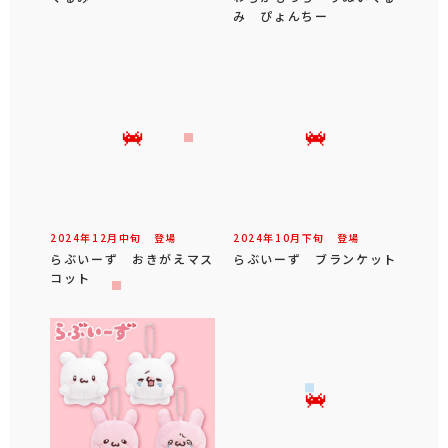
み ぴょんちー
2024年
12
月
中旬
登場
2024年
10
月
下旬
登場
らぶいーず おきがえマス
らぶいーず ブランケット
コット