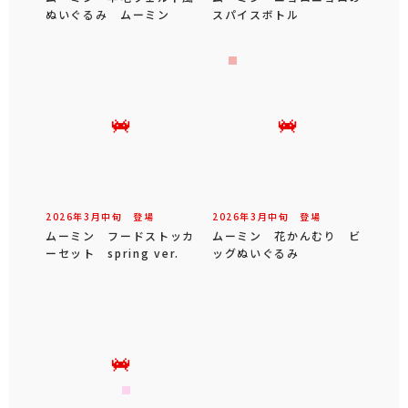
2026年
5
月
下旬
登場
2026年
5
月
下旬
登場
ムーミン ゴブラン織りク
ムーミン SLサイズぬい
ッション
ぐるみ のんびりムーミン
＆スナフキン
2026年
5
月
中旬
登場
2026年
4
月
中旬
登場
ムーミン谷のなかまたち
ムーミン パスタ皿