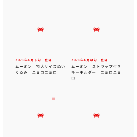
2026年
8
月
下旬
登場予定
2026年
8
月
中旬
登場予定
ムーミン ビッグアクショ
ムーミン谷のなかまたち
ンフィギュア
リフレクター付き ぬいぐ
るみマスコット
2026年
8
月
上旬
登場予定
2026年
7
月
中旬
登場
ムーミン ブック型ポー
ムーミン 特大サイズぬい
チ summer ver.
ぐるみ ムーミン 水着
ver.