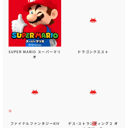
人気ランキング
スプラトゥーン3 特大サイズぬいぐるみ イ
カ＆タコ
ドラゴンクエスト AM すこしおおきなぬい
ぐるみ キングスライム＆ベスキング＆スライ
ムベホマズン
初音ミク T-most フィギュア
『ジョジョの奇妙な冒険 ダイヤモンドは砕けな
い』 感知して動く シアーハートアタック