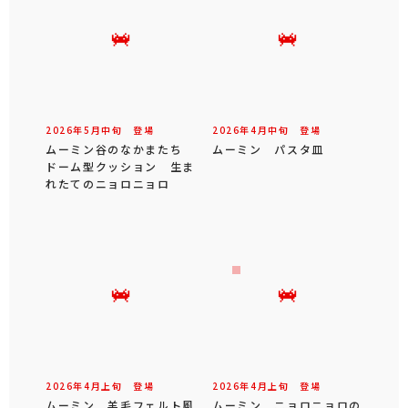
2026年
6
月
下旬
登場
2026年
6
月
中旬
登場
ムーミン 特大サイズぬい
ムーミン ストラップ付き
ぐるみ ニョロニョロ
キーホルダー ニョロニョ
ロ
2026年
6
月
中旬
登場
2026年
6
月
中旬
登場
ムーミン谷のなかまたち
ムーミン 万年カレンダ
むにゅっとシリーズ ニョ
ー ニョロニョロ
ロニョロ