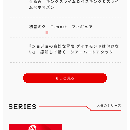
2026年
3
月
中旬
登場
2026年
3
月
中旬
登場
ムーミン フードストッカ
ムーミン 花かんむり ビ
ーセット spring ver.
ッグぬいぐるみ
2026年
3
月
上旬
登場
ムーミン リボン付きブッ
ク型ポーチ
もっと見る