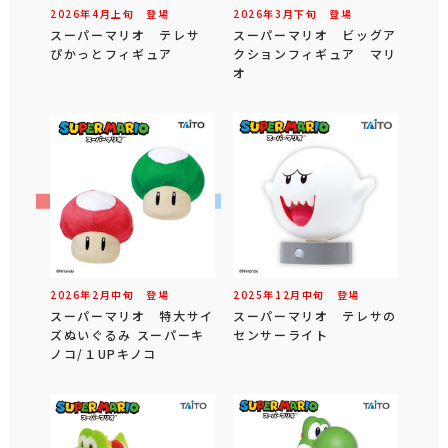
2026年
4
月
上旬
登場
2026年
3
月
下旬
登場
スーパーマリオ テレサ
スーパーマリオ ビッグア
ぴかっとフィギュア
クションフィギュア マリ
オ
2026年
2
月
中旬
登場
2025年
12
月
中旬
登場
スーパーマリオ 特大サイ
スーパーマリオ テレサの
ズぬいぐるみ スーパーキ
センサーライト
ノコ/１UPキノコ