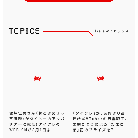
おすすめトピックス
坂井仁香さん（超ときめき♡
「タイクレ」が、あおぎり高
宣伝部）がタイトーのアンバ
校所属VTuberの音霊魂子、
サダーに就任！タイクレの
栗駒こまるによる「たまこ
WEB CMが8月1日よ...
ま」初のプライズを7...