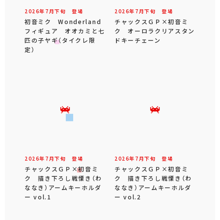
2026年
7
月
下旬
登場
2026年
7
月
下旬
登場
初音ミク Wonderland
チャックスＧＰ×初音ミ
フィギュア オオカミと七
ク オーロラクリアスタン
匹の子ヤギ（タイクレ限
ドキーチェーン
定）
2026年
7
月
下旬
登場
2026年
7
月
下旬
登場
チャックスＧＰ×初音ミ
チャックスＧＰ×初音ミ
ク 描き下ろし戦慄き（わ
ク 描き下ろし戦慄き（わ
ななき）アームキーホルダ
ななき）アームキーホルダ
ー vol.1
ー vol.2