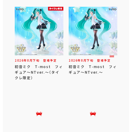
2026年
8
月
下旬
登場予定
2026年
8
月
下旬
登場予定
初音ミク T-most フィ
初音ミク T-most フィ
ギュア～NTver.～（タイ
ギュア～NTver.～
クレ限定）