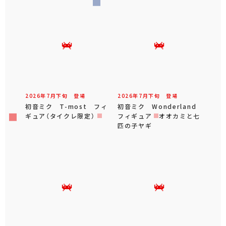
2026年
7
月
下旬
登場
2026年
7
月
下旬
登場
初音ミク T-most フィ
初音ミク Wonderland
ギュア（タイクレ限定）
フィギュア オオカミと七
匹の子ヤギ