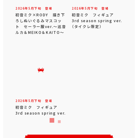
2026年
5
月
下旬
登場
2026年
5
月
下旬
登場
初音ミク×RODY 描き下
初音ミク フィギュア
ろしぬいぐるみマスコッ
3rd season spring ver.
ト セーラー服ver.～巡音
（タイクレ限定）
ルカ＆MEIKO＆KAITO～
2026年
5
月
下旬
登場
初音ミク フィギュア
3rd season spring ver.