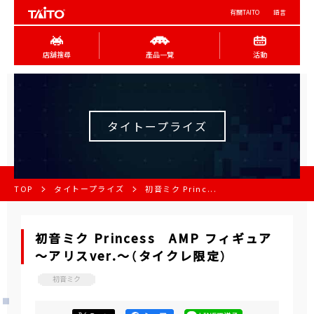
有關TAITO
語言
店舖搜尋
產品一覽
活動
タイトープライズ
TOP
タイトープライズ
初音ミク Princ...
初音ミク Princess AMP フィギュア
～アリスver.～（タイクレ限定）
初音ミク