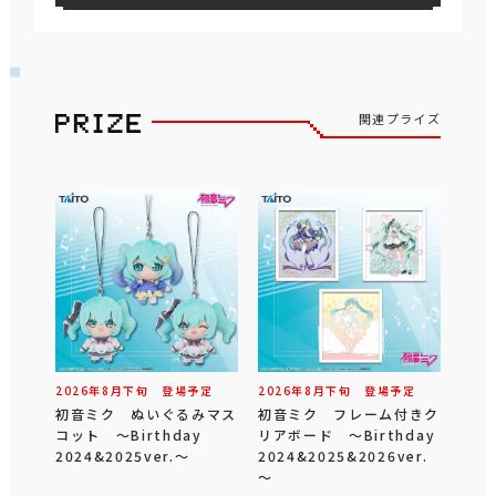
関連プライズ
2026年
8
月
下旬
登場予定
2026年
8
月
下旬
登場予定
初音ミク ぬいぐるみマス
初音ミク フレーム付きク
コット ～Birthday
リアボード ～Birthday
2024&2025ver.～
2024&2025&2026ver.
～