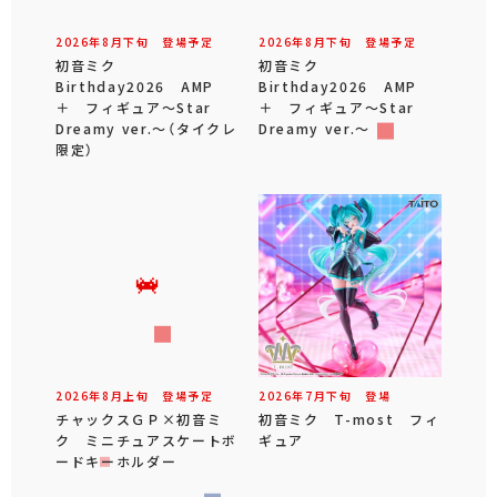
2026年
8
月
下旬
登場予定
2026年
8
月
下旬
登場予定
初音ミク
初音ミク
Birthday2026 AMP
Birthday2026 AMP
＋ フィギュア～Star
＋ フィギュア～Star
Dreamy ver.～（タイクレ
Dreamy ver.～
限定）
2026年
8
月
上旬
登場予定
2026年
7
月
下旬
登場
チャックスＧＰ×初音ミ
初音ミク T-most フィ
ク ミニチュアスケートボ
ギュア
ードキーホルダー