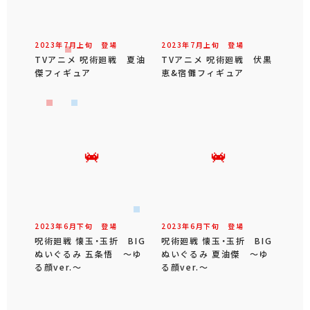
2023年
7
月
上旬
登場
2023年
7
月
上旬
登場
TVアニメ 呪術廻戦 夏油
TVアニメ 呪術廻戦 伏黒
傑フィギュア
恵&宿儺フィギュア
2023年
6
月
下旬
登場
2023年
6
月
下旬
登場
呪術廻戦 懐玉・玉折 BIG
呪術廻戦 懐玉・玉折 BIG
ぬいぐるみ 五条悟 ～ゆ
ぬいぐるみ 夏油傑 ～ゆ
る顔ver.～
る顔ver.～