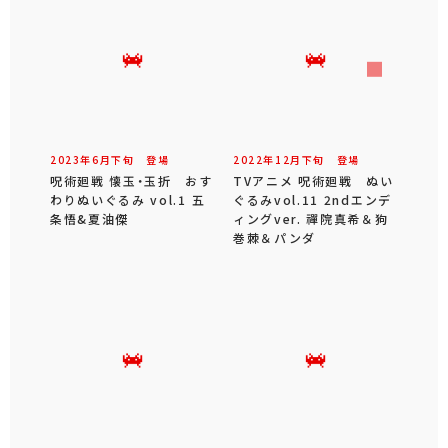
2023年
6
月
下旬
登場
2022年
12
月
下旬
登場
呪術廻戦 懐玉・玉折 おす
TVアニメ 呪術廻戦 ぬい
わりぬいぐるみ vol.1 五
ぐるみvol.11 2ndエンデ
条悟&夏油傑
ィングver. 禪院真希＆狗
巻棘＆パンダ