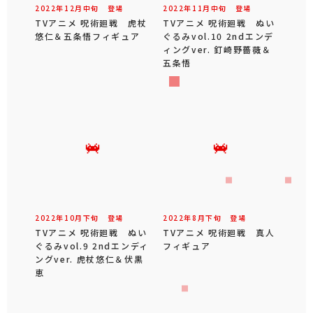
2022年
12
月
中旬
登場
2022年
11
月
中旬
登場
TVアニメ 呪術廻戦 虎杖
TVアニメ 呪術廻戦 ぬい
悠仁＆五条悟フィギュア
ぐるみvol.10 2ndエンデ
ィングver. 釘崎野薔薇＆
五条悟
2022年
10
月
下旬
登場
2022年
8
月
下旬
登場
TVアニメ 呪術廻戦 ぬい
TVアニメ 呪術廻戦 真人
ぐるみvol.9 2ndエンディ
フィギュア
ングver. 虎杖悠仁＆伏黒
恵