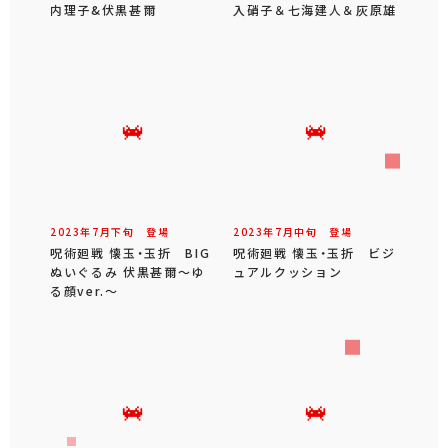
内理子&伏黒甚爾
入硝子＆七海建人＆灰原雄
2023年
7
月
下旬
登場
2023年
7
月
中旬
登場
呪術廻戦 懐玉・玉折 BIG
呪術廻戦 懐玉・玉折 ビジ
ぬいぐるみ 伏黒甚爾～ゆ
ュアルクッション
る顔ver.～