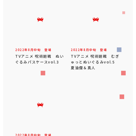
2022年
8
月
中旬
登場
2022年
8
月
中旬
登場
TVアニメ 呪術廻戦 ぬい
TVアニメ 呪術廻戦 むぎ
ぐるみパスケースvol.3
ゅっとぬいぐるみvol.5
夏油傑＆真人
2022年
8
月
中旬
登場