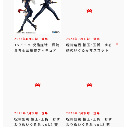
2023年
8
月
中旬
登場
2023年
7
月
下旬
登場
TVアニメ 呪術廻戦 禪院
呪術廻戦 懐玉・玉折 ゆる
真希＆三輪霞フィギュア
顔ぬいぐるみマスコット
2023年
7
月
下旬
登場
2023年
7
月
下旬
登場
呪術廻戦 懐玉・玉折 おす
呪術廻戦 懐玉・玉折 おす
わりぬいぐるみ vol.2 天
わりぬいぐるみ vol.3 家