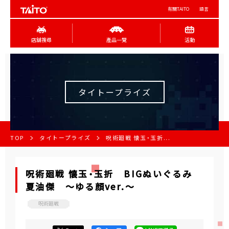
有關TAITO
語言
店舖搜尋
產品一覽
活動
タイトープライズ
TOP
タイトープライズ
呪術廻戦 懐玉・玉折...
呪術廻戦 懐玉・玉折 BIGぬいぐるみ
夏油傑 ～ゆる顔ver.～
呪術廻戦