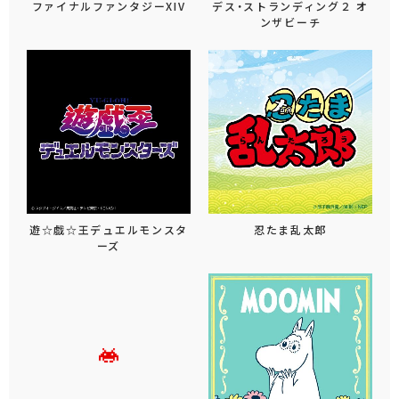
ファイナルファンタジーXIV
デス・ストランディング２ オ
ンザビーチ
遊☆戯☆王デュエルモンスタ
忍たま乱太郎
ーズ