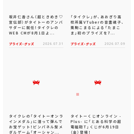
坂井仁香さん（超ときめき♡
「タイクレ」が、あおぎり高
宣伝部）がタイトーのアンバ
校所属VTuberの音霊魂子、
サダーに就任！タイクレの
栗駒こまるによる「たまこ
WEB CMが8月1日よ...
ま」初のプライズを7...
プライズ・グッズ
2026.07.31
プライズ・グッズ
2026.07.09
タイクレの「タイトーオンラ
タイトーくじオンライン -
インメダル」に潜って弾んで
Plus- に「とある科学の超
お宝ゲット！ピンパネル型メ
電磁砲T」くじが6月19日
ダルゲーム「オーシャン...
（金）登場！