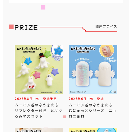
関連プライズ
2026年
8
月
中旬
登場予定
2026年
6
月
中旬
登場
ムーミン谷のなかまたち
ムーミン谷のなかまたち
リフレクター付き ぬいぐ
むにゅっとシリーズ ニョ
るみマスコット
ロニョロ