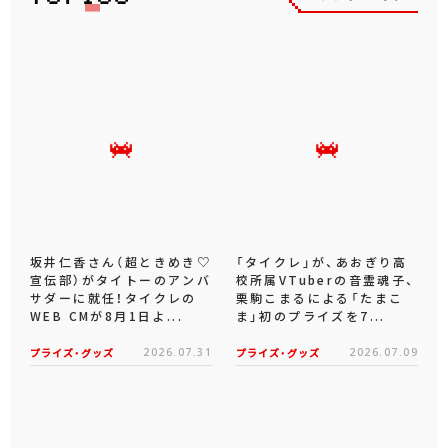
坂井仁香さん（超ときめき♡
「タイクレ」が、あおぎり高
宣伝部）がタイトーのアンバ
校所属VTuberの音霊魂子、
サダーに就任！タイクレの
栗駒こまるによる「たまこ
WEB CMが8月1日よ...
ま」初のプライズを7...
プライズ・グッズ
2026.07.31
プライズ・グッズ
2026.07.09