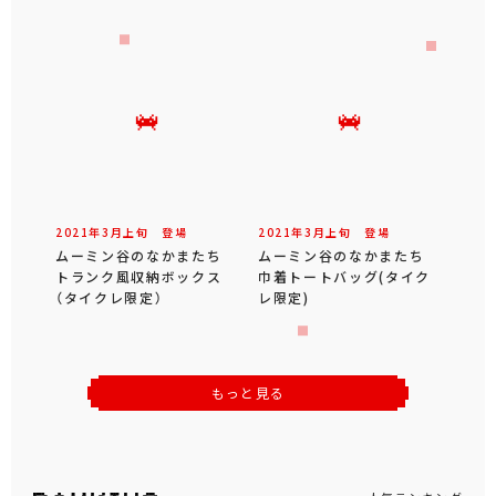
2021年
3
月
上旬
登場
2021年
3
月
上旬
登場
ムーミン谷のなかまたち
ムーミン谷のなかまたち
トランク風収納ボックス
巾着トートバッグ(タイク
（タイクレ限定）
レ限定)
もっと見る