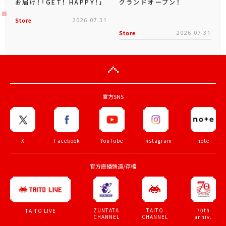
お届け！「GET！ HAPPY！」
グランドオープン！
Store
2026.07.31
Store
2026.07.31
官方SNS
X
Facebook
YouTube
Instagram
note
官方直播頻道/存檔
ZUNTATA
TAITO
70th
TAITO LIVE
CHANNEL
CHANNEL
anniv.