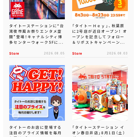
タイトーステーションに“台
「タイトーＨｅｙ」、秋葉原
湾夜市風お祭りエンタメ空
に2号店が近日オープン！ オ
間”登場！キャナルシティ博
ープンを記念してフォロー
多センターウォーク5Fに...
＆リポストキャンペーン...
Store
2026.08.05
Store
2026.08.03
タイトーのお店に登場する
「タイトーステーション イ
注目のプライズ情報を毎月
オン春日井店」8月1日（土）