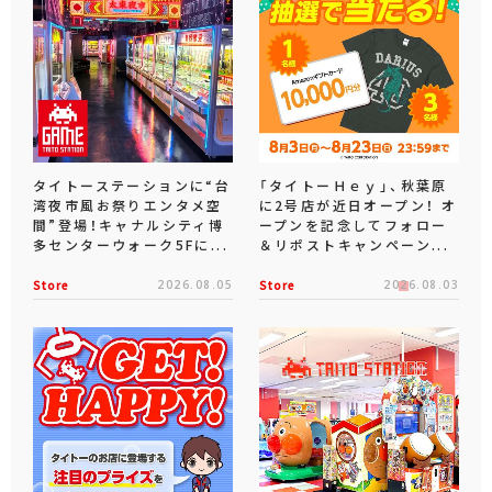
タイトーステーションに“台
「タイトーＨｅｙ」、秋葉原
湾夜市風お祭りエンタメ空
に2号店が近日オープン！ オ
間”登場！キャナルシティ博
ープンを記念してフォロー
多センターウォーク5Fに...
＆リポストキャンペーン...
Store
2026.08.05
Store
2026.08.03