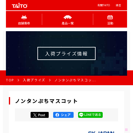
有關TAITO
語言
店舖搜尋
產品一覽
活動
入荷プライズ情報
TOP
入荷プライズ
ノンタンぷちマスコッ...
ノンタンぷちマスコット