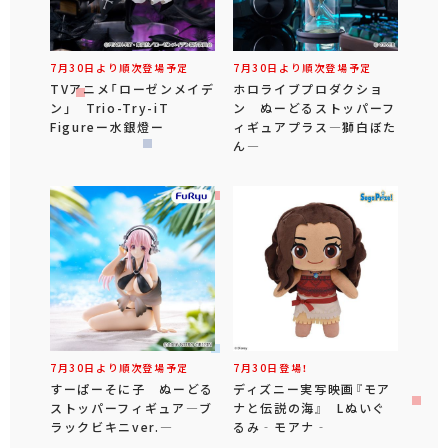
7月30日より順次登場予定
7月30日より順次登場予定
TVアニメ「ローゼンメイデ
ホロライブプロダクショ
ン」 Trio-Try-iT
ン ぬーどるストッパーフ
Figureー水銀燈ー
ィギュアプラス―獅白ぼた
ん―
7月30日より順次登場予定
7月30日登場！
すーぱーそに子 ぬーどる
ディズニー実写映画『モア
ストッパーフィギュア―ブ
ナと伝説の海』 Lぬいぐ
ラックビキニver.―
るみ‐モアナ‐