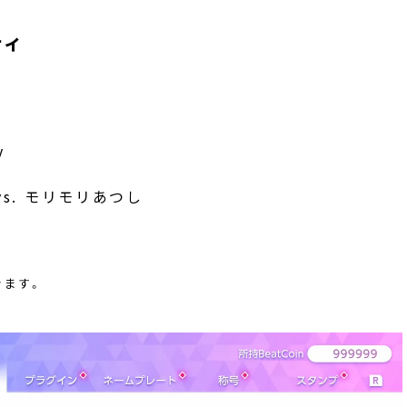
ティ
y
ma vs. モリモリあつし
きます。