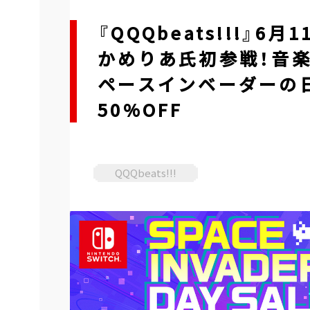
『QQQbeats!!!』
かめりあ氏初参戦！音楽
ペースインベーダーの
50%OFF
QQQbeats!!!