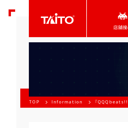
店舖搜
TOP
Information
『QQQbeat