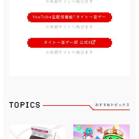
ー !!!! 公式サイト
※外部サイトへ飛びます
YouTube生配信番組「タイトー音ゲー
部」
※外部サイトへ飛びます
タイトー音ゲー部 公式X
※外部サイトへ飛びます
おすすめトピックス