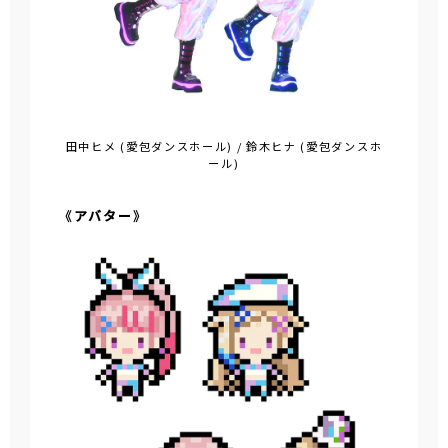
田中ヒメ (愛包ダンスホール) / 鈴木ヒナ (愛包ダンスホ
ール)
《アバター》