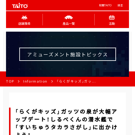
有關TAITO
語言
店舖搜尋
產品一覽
活動
アミューズメント施設トピックス
TOP
Information
「らくがキッズ」ガッ...
「らくがキッズ」ガッツの泉が大幅ア
ップデート！しるべくんの潜水艦で
「すいちゅうタカラさがし」に出かけ