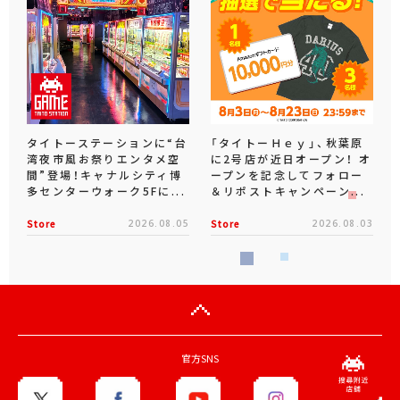
タイトーステーションに“台
「タイトーＨｅｙ」、秋葉原
湾夜市風お祭りエンタメ空
に2号店が近日オープン！ オ
間”登場！キャナルシティ博
ープンを記念してフォロー
多センターウォーク5Fに...
＆リポストキャンペーン...
Store
2026.08.05
Store
2026.08.03
官方SNS