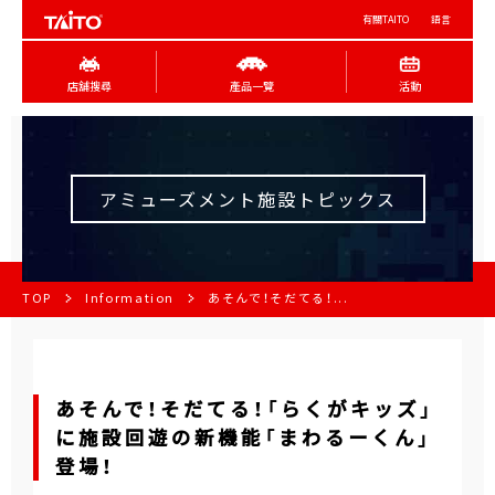
有關TAITO
語言
店舖搜尋
產品一覽
活動
アミューズメント施設トピックス
TOP
Information
あそんで！そだてる！...
あそんで！そだてる！「らくがキッズ」
に施設回遊の新機能「まわるーくん」
登場！