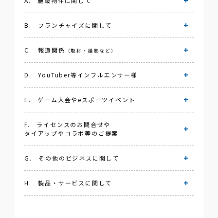
A. 施設物件に関して
Taito.co
B. フランチャイズに関して
施設物件に関するお問い合わせについては、下記
ページをご覧ください。
C. 報道関係
（取材・撮影など）
フランチャイズに関するお問い合わせ・資料請求
施設物件募集
タイトーのフランチャイズパッケージに関するお
D. YouTuber等インフルエンサー様
問合せや資料のお求めについて、こちらから承り
取材・撮影および報道関係のお問い合わせ
ます。
こちらは報道・メディア関係の方からのプレスリ
E. ゲーム大会やeスポーツイベント
リースの内容に関するお問い合わせや、弊社施設
YouTubeの撮影等の申し込みについて承っており
お問い合わせ
や製品、サービスについての取材、撮影、掲載の
ます。
F. ライセンスのお問合せや
申し込みについて承っております。
タイアップやコラボ等のご提案
広告に関するご提案、お問い合わせは「G.その他
ゲーム大会やeスポーツイベント（ゲームイベン
のビジネスに関して」または「H.製品・サービス
お問い合わせ
ト）を主催する方からの弊社ゲームの使用に関す
に関して」よりお問い合わせくださいますようお
るお問い合わせを承っております。
G. その他のビジネスに関して
願いいたします。
ライセンスのお問合せ
タイアップやコラボ等のご提案に関するお問い合
お問い合わせ
H. 製品・サービスに関して
お問い合わせ
わせ
上記以外のお問い合わせについてはメールにて承
ゲームやキャラクターなど、弊社製品もしくは弊
っております。
社IPに関わるライセンスに関するお問い合わせを
承っております。