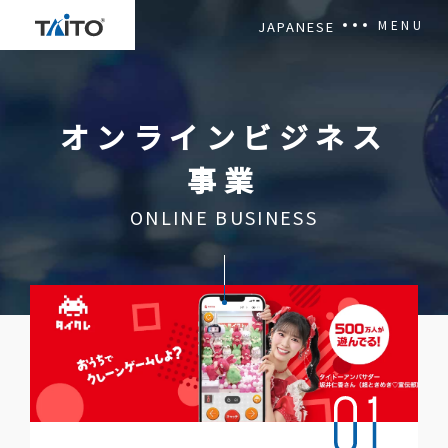
MENU
JAPANESE
OUR MISSION
オンラインビジネス
NEWSROOM
事業
CORPORATE OVERVIEW
ONLINE BUSINESS
Privacy Policy
Terms of Use
Contact