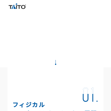
MENU
JAPANESE
OUR MISSION
事業紹介
NEWSROOM
BUSINESS
CORPORATE OVERVIEW
Privacy Policy
Terms of Use
Contact
フィジカル