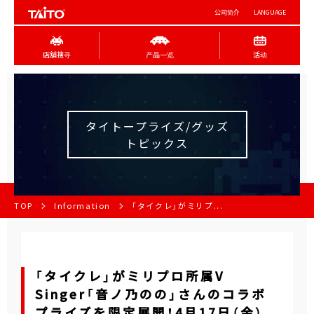
公司简介
LANGUAGE
店舖搜寻
产品一览
活动
タイトープライズ/グッズ
トピックス
TOP
Information
「タイクレ」がミリプ...
「タイクレ」がミリプロ所属V
Singer「音ノ乃のの」さんのコラボ
プライズを限定展開！4月17日（金）