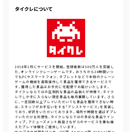
タイクレについて
2018年2月にサービスを開始。登録者数は500万人を突破し
た、オンラインクレーンゲームです。おうちから24時間いつ
でもPCやスマートフォン、タブレットなどで本物のクレーン
ゲームの機械を遠隔操作して景品を獲得できるサービスで
す。獲得した景品はお手元に宅配便でお届けいたします。
タイクレならではの圧倒的な景品の品揃えが特徴で、タイク
レでしか手に入らない限定景品も毎月展開しています。さら
に、一定回数以上プレイいただいても景品を獲得できない時
は、スタッフがお手伝いをする「アシストサービス」を実装し
ており、好評をいただいております。場所や時間を選ばずプレ
イいただける利便性、タイクレならではの多彩な景品ライン
ナップ、アミューズメント施設さながらのサービスを兼ね備
えたプレイ体験をご提供しています。
Webブラウザ版をはじめ、iOS版、Android版、Yahoo!ゲー