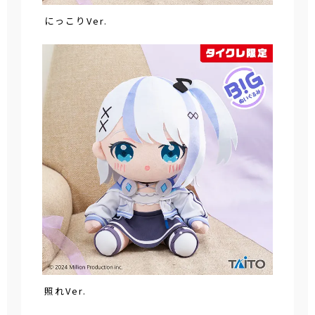
にっこりVer.
照れVer.