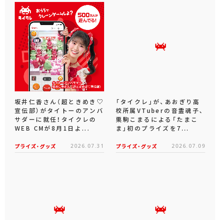
坂井仁香さん（超ときめき♡
「タイクレ」が、あおぎり高
宣伝部）がタイトーのアンバ
校所属VTuberの音霊魂子、
サダーに就任！タイクレの
栗駒こまるによる「たまこ
WEB CMが8月1日よ...
ま」初のプライズを7...
プライズ・グッズ
2026.07.31
プライズ・グッズ
2026.07.09