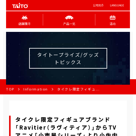
公司简介
LANGUAGE
店舖搜寻
产品一览
活动
タイトープライズ/グッズ
トピックス
TOP
Information
タイクレ限定フィギュ...
タイクレ限定フィギュアブランド
「Ravitier（ラヴィティア）」からTV
アニメ「小市民シリーズ」より小佐内