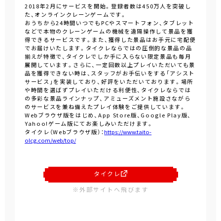
2018年2月にサービスを開始。登録者数は450万人を突破し
た、オンラインクレーンゲームです。
おうちから24時間いつでもPCやスマートフォン、タブレット
などで本物のクレーンゲームの機械を遠隔操作して景品を獲
得できるサービスです。また、獲得した景品はお手元に宅配便
でお届けいたします。タイクレならではの圧倒的な景品の品
揃えが特徴で、タイクレでしか手に入らない限定景品も毎月
展開しています。さらに、一定回数以上プレイいただいても景
品を獲得できない時は、スタッフがお手伝いをする「アシスト
サービス」を実装しており、好評をいただいております。場所
や時間を選ばずプレイいただける利便性、タイクレならでは
の多彩な景品ラインナップ、アミューズメント施設さながら
のサービスを兼ね備えたプレイ体験をご提供しています。
Webブラウザ版をはじめ、App Store版、Google Play版、
Yahoo!ゲーム版にてお楽しみいただけます。
タイクレ（Webブラウザ版）：
https://www.taito-
olcg.com/web/top/
タイクレ
※外部サイトへ飛びます