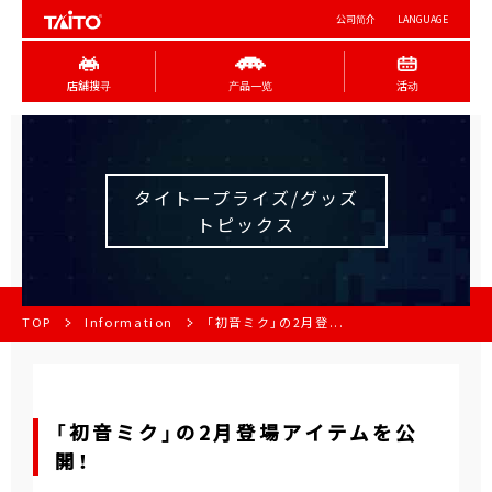
公司简介
LANGUAGE
店舖搜寻
产品一览
活动
タイトープライズ/グッズ
トピックス
TOP
Information
「初音ミク」の2月登...
「初音ミク」の2月登場アイテムを公
開！