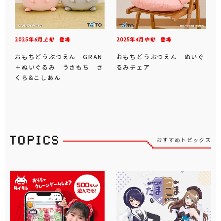
2025年
6
月
上旬
登場
2025年
4
月
中旬
登場
おもちどうぶつえん GRAN
おもちどうぶつえん ぬいぐ
＋ぬいぐるみ うさもち さ
るみチェア
くら&こしあん
おすすめトピックス