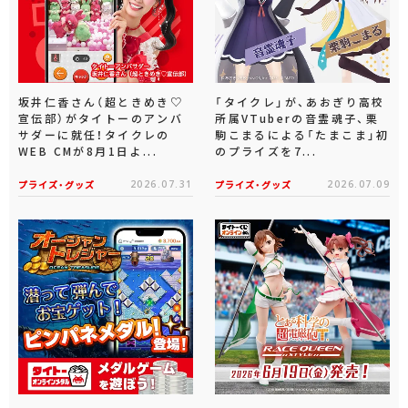
坂井仁香さん（超ときめき♡
「タイクレ」が、あおぎり高校
宣伝部）がタイトーのアンバ
所属VTuberの音霊魂子、栗
サダーに就任！タイクレの
駒こまるによる「たまこま」初
WEB CMが8月1日よ...
のプライズを7...
プライズ・グッズ
2026.07.31
プライズ・グッズ
2026.07.09