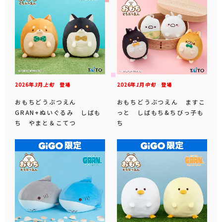
2026年
3
月
上旬
登場
2026年
1
月
中旬
登場
おもちどうぶつえん
おもちどうぶつえん ますこ
GRAN+ぬいぐるみ しばも
っと しばもち&ちびっ子も
ち やまと＆こてつ
ち