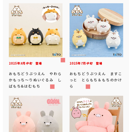
2025年
9
月
中旬
登場
2025年
7
月
中旬
登場
おもちどうぶつえん やわら
おもちどうぶつえん ますこ
かもっち～りぬいぐるみ し
っと とらもち＆もちのかけ
ばもち&はむもち
ら