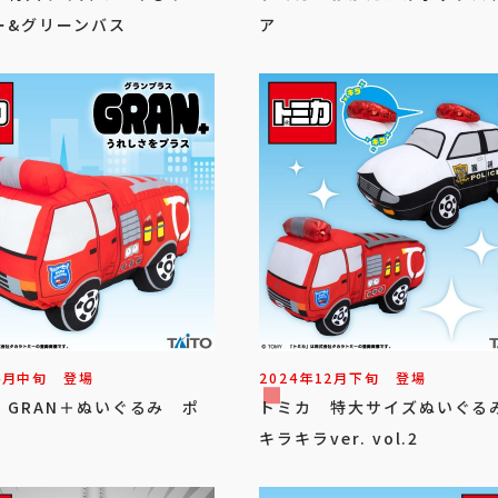
ー&グリーンバス
ア
4
月
中旬
登場
2024年
12
月
下旬
登場
 GRAN＋ぬいぐるみ ポ
トミカ 特大サイズぬいぐ
キラキラver. vol.2