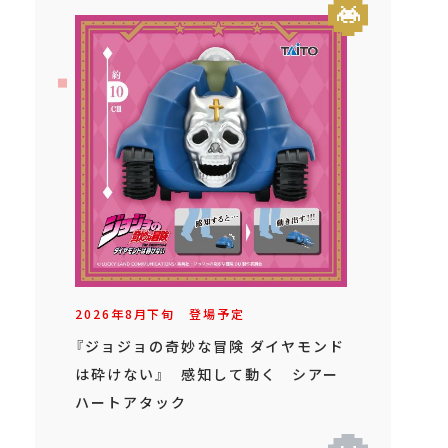
2026年
8
月
下旬
登場予定
『ジョジョの奇妙な冒険 ダイヤモンド
は砕けない』 感知して動く シアー
ハートアタック