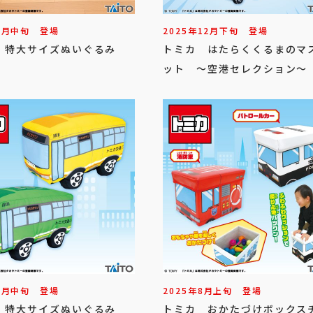
1
月
中旬
登場
2025年
12
月
下旬
登場
 特大サイズぬいぐるみ
トミカ はたらくくるまのマ
ット ～空港セレクション～
9
月
中旬
登場
2025年
8
月
上旬
登場
 特大サイズぬいぐるみ
トミカ おかたづけボックス