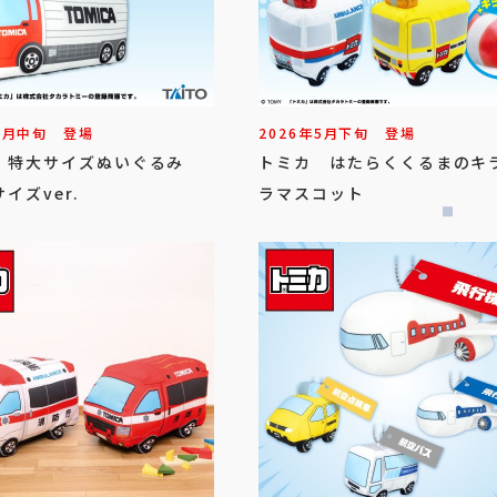
6
月
中旬
登場
2026年
5
月
下旬
登場
 特大サイズぬいぐるみ
トミカ はたらくくるまのキ
イズver.
ラマスコット