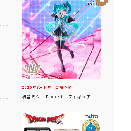
2026年
7
月
下旬
登場予定
初音ミク T-most フィギュア