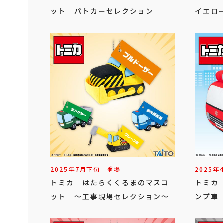
ット パトカーセレクション
イエロ
2025年
7
月
下旬
登場
2025年
トミカ はたらくくるまのマスコ
トミカ
ット ～工事現場セレクション～
ンプ車