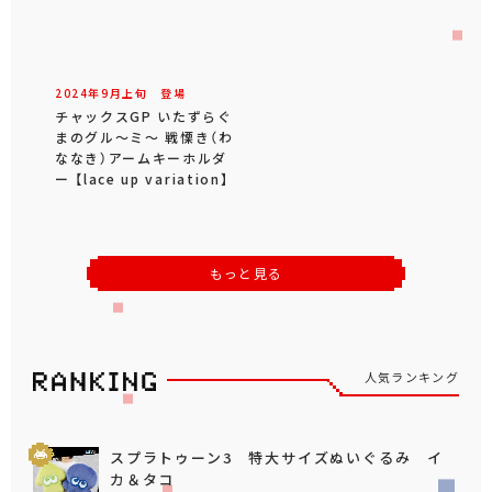
2024年
9
月
上旬
登場
チャックスGP いたずらぐ
まのグル～ミ～ 戦慄き（わ
ななき）アームキーホルダ
ー 【lace up variation】
もっと見る
人気ランキング
スプラトゥーン3 特大サイズぬいぐるみ イ
カ＆タコ