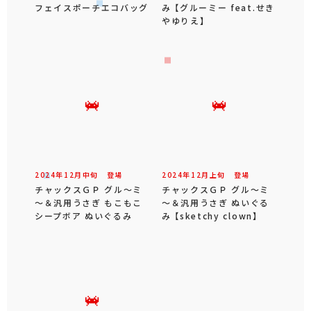
フェイスポーチエコバッグ
み 【グルーミー feat.せき
やゆりえ】
2024年
12
月
中旬
登場
2024年
12
月
上旬
登場
チャックスＧＰ グル～ミ
チャックスＧＰ グル～ミ
～＆汎用うさぎ もこもこ
～＆汎用うさぎ ぬいぐる
シープボア ぬいぐるみ
み 【sketchy clown】