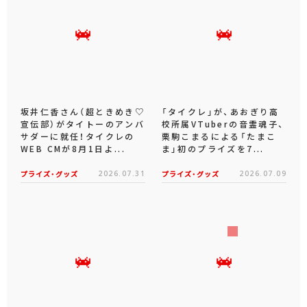
坂井仁香さん（超ときめき♡
「タイクレ」が、あおぎり高
宣伝部）がタイトーのアンバ
校所属VTuberの音霊魂子、
サダーに就任！タイクレの
栗駒こまるによる「たまこ
WEB CMが8月1日よ...
ま」初のプライズを7...
プライズ・グッズ
2026.07.31
プライズ・グッズ
2026.07.09