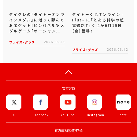
タイクレの「タイトーオンラ
タイトーくじオンライン -
インメダル」に潜って弾んで
Plus- に「とある科学の超
お宝ゲット！ピンパネル型メ
電磁砲T」くじが6月19日
ダルゲーム「オーシャン...
（金）登場！
プライズ・グッズ
2026.06.25
プライズ・グッズ
2026.06.12
官方SNS
X
Facebook
YouTube
Instagram
note
官方直播频道/存档