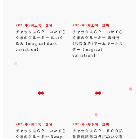
2025年
9
月
上旬
登場
2025年
9
月
上旬
登場
チャックスＧＰ いたずら
チャックスＧＰ いたずら
ぐまのグルーミー ぬいぐ
ぐまのグルーミー 戦慄き
るみ 【magical dark
（わななき）アームキーホル
variation】
ダー 【magical
variation】
2025年
7
月
下旬
登場
2025年
5
月
下旬
登場
チャックスＧＰ いたずら
チャックスＧＰ ６００品
ぐまのグル～ミ～ 3way
番達成記念コラボぬいぐる