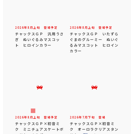
2026年
8
月
上旬
登場予定
2026年
8
月
上旬
登場予定
チャックスＧＰ 汎用うさ
チャックスＧＰ いたずら
ぎ ぬいぐるみマスコッ
ぐまのグルーミー ぬいぐ
ト ヒロインカラー
るみマスコット ヒロイン
カラー
2026年
8
月
上旬
登場予定
2026年
7
月
下旬
登場
チャックスＧＰ×初音ミ
チャックスＧＰ×初音ミ
ク ミニチュアスケートボ
ク オーロラクリアスタン