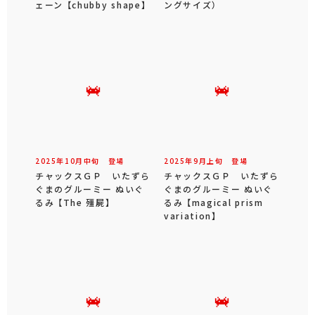
ェーン 【chubby shape】
ングサイズ）
2025年
10
月
中旬
登場
2025年
9
月
上旬
登場
チャックスＧＰ いたずら
チャックスＧＰ いたずら
ぐまのグルーミー ぬいぐ
ぐまのグルーミー ぬいぐ
るみ 【The 殭屍】
るみ 【magical prism
variation】