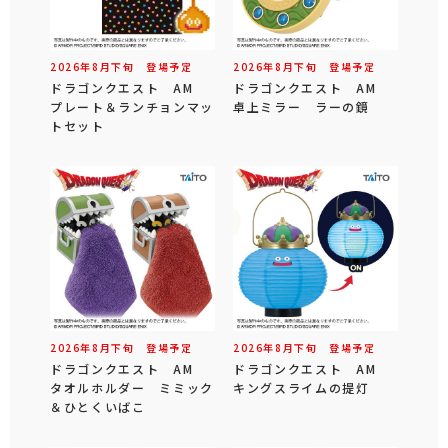
2026年
8
月
下旬
登場予定
2026年
8
月
下旬
登場予定
ドラゴンクエスト AM
ドラゴンクエスト AM
プレート＆ランチョンマッ
卓上ミラー ラーの鏡
トセット
2026年
8
月
下旬
登場予定
2026年
8
月
下旬
登場予定
ドラゴンクエスト AM
ドラゴンクエスト AM
タオルホルダー ミミック
キングスライムの提灯
＆ひとくいばこ