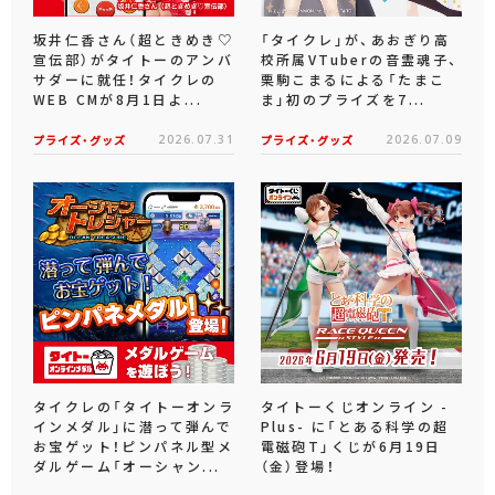
坂井仁香さん（超ときめき♡
「タイクレ」が、あおぎり高
宣伝部）がタイトーのアンバ
校所属VTuberの音霊魂子、
サダーに就任！タイクレの
栗駒こまるによる「たまこ
WEB CMが8月1日よ...
ま」初のプライズを7...
プライズ・グッズ
2026.07.31
プライズ・グッズ
2026.07.09
タイクレの「タイトーオンラ
タイトーくじオンライン -
インメダル」に潜って弾んで
Plus- に「とある科学の超
お宝ゲット！ピンパネル型メ
電磁砲T」くじが6月19日
ダルゲーム「オーシャン...
（金）登場！