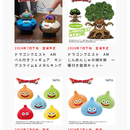
2026年
7
月
下旬
登場予定
2026年
7
月
下旬
登場予定
ドラゴンクエスト AM
ドラゴンクエスト AM
ベル付きフィギュア キン
じんめんじゅの植木鉢 ～
グスライム＆メタルキング
種付き栽培キット～
2026年
7
月
中旬
登場
2026年
7
月
上旬
登場