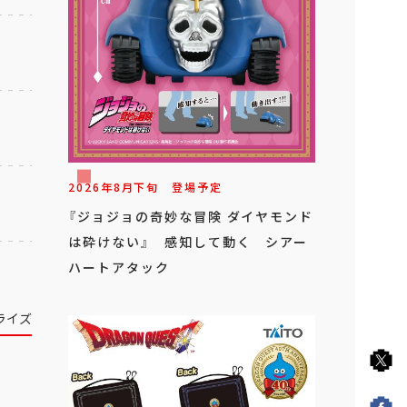
2026年
8
月
下旬
登場予定
『ジョジョの奇妙な冒険 ダイヤモンド
は砕けない』 感知して動く シアー
ハートアタック
ライズ