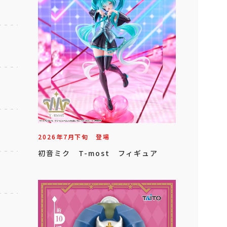
2026年
7
月
下旬
登場
初音ミク T-most フィギュア