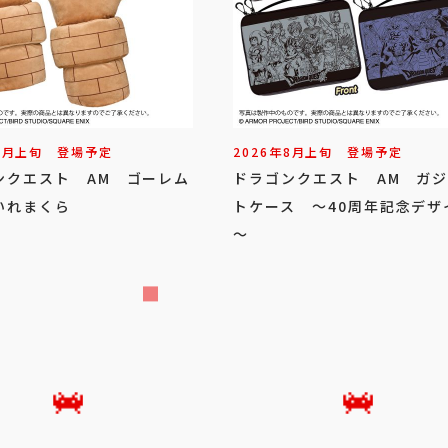
8
月
上旬
登場予定
2026年
8
月
上旬
登場予定
ンクエスト AM ゴーレム
ドラゴンクエスト AM ガ
いれまくら
トケース ～40周年記念デザ
～