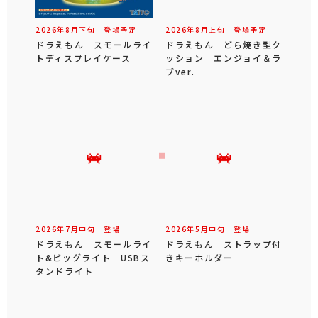
2026年
8
月
下旬
登場予定
2026年
8
月
上旬
登場予定
ドラえもん スモールライ
ドラえもん どら焼き型ク
トディスプレイケース
ッション エンジョイ＆ラ
ブver.
2026年
7
月
中旬
登場
2026年
5
月
中旬
登場
ドラえもん スモールライ
ドラえもん ストラップ付
ト&ビッグライト USBス
きキーホルダー
タンドライト