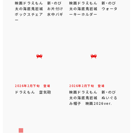
映画ドラえもん 新・のび
映画ドラえもん 新・のび
太の海底鬼岩城 お片付け
太の海底鬼岩城 ウォータ
ボックスチェア 水中バギ
ーキーホルダー
ー
2026年
2
月
下旬
登場
2026年
2
月
下旬
登場
ドラえもん 空気砲
映画ドラえもん 新・のび
太の海底鬼岩城 ぬいぐる
み帽子 映画2026ver.