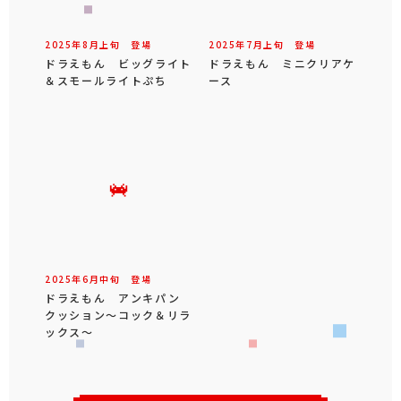
2025年
8
月
上旬
登場
2025年
7
月
上旬
登場
ドラえもん ビッグライト
ドラえもん ミニクリアケ
＆スモールライトぷち
ース
2025年
6
月
中旬
登場
ドラえもん アンキパン
クッション～コック＆リラ
ックス～