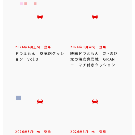
2026年
4
月
上旬
登場
2026年
3
月
中旬
登場
ドラえもん 空気砲クッシ
映画ドラえもん 新・のび
ョン vol.3
太の海底鬼岩城 GRAN
＋ マチ付きクッション
2026年
3
月
中旬
登場
2026年
3
月
中旬
登場