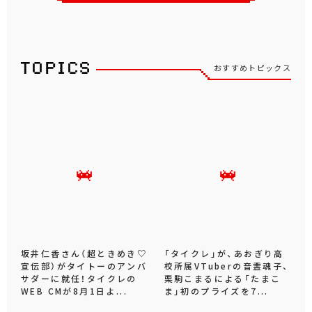
おすすめトピックス
坂井仁香さん（超ときめき♡
「タイクレ」が、あおぎり高
宣伝部）がタイトーのアンバ
校所属VTuberの音霊魂子、
サダーに就任！タイクレの
栗駒こまるによる「たまこ
WEB CMが8月1日よ...
ま」初のプライズを7...