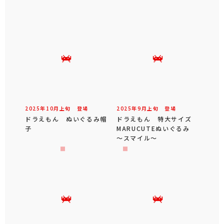
2025年
10
月
上旬
登場
2025年
9
月
上旬
登場
ドラえもん ぬいぐるみ帽
ドラえもん 特大サイズ
子
MARUCUTEぬいぐるみ
～スマイル～