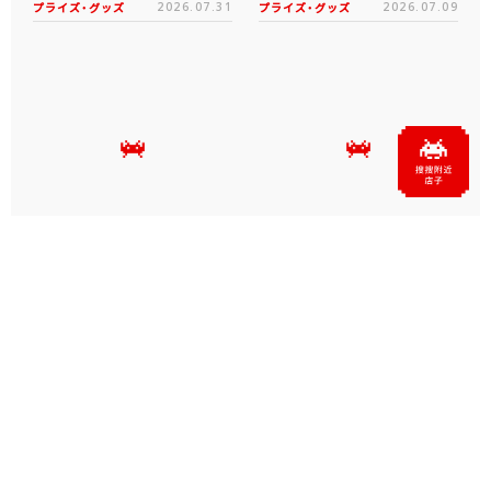
プライズ・グッズ
2026.07.31
プライズ・グッズ
2026.07.09
タイクレの「タイトーオンラ
タイトーくじオンライン -
インメダル」に潜って弾んで
Plus- に「とある科学の超
お宝ゲット！ピンパネル型メ
電磁砲T」くじが6月19日
ダルゲーム「オーシャン...
（金）登場！
プライズ・グッズ
2026.06.25
プライズ・グッズ
2026.06.12