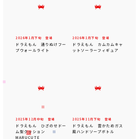
2026年
1
月
下旬
登場
2026年
1
月
下旬
登場
ドラえもん 通りぬけフー
ドラえもん カムカムキャ
プウォールライト
ットソーラーフィギュア
2025年
12
月
中旬
登場
2025年
11
月
下旬
登場
ドラえもん ひざのせドー
ドラえもん 雲かためガス
ム型クッション
風ハンドソープボトル
MARUCUTE