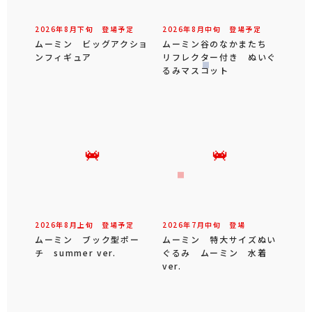
2026年
8
月
下旬
登場予定
2026年
8
月
中旬
登場予定
ムーミン ビッグアクショ
ムーミン谷のなかまたち
ンフィギュア
リフレクター付き ぬいぐ
るみマスコット
2026年
8
月
上旬
登場予定
2026年
7
月
中旬
登場
ムーミン ブック型ポー
ムーミン 特大サイズぬい
チ summer ver.
ぐるみ ムーミン 水着
ver.