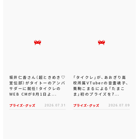
坂井仁香さん（超ときめき♡
「タイクレ」が、あおぎり高
宣伝部）がタイトーのアンバ
校所属VTuberの音霊魂子、
サダーに就任！タイクレの
栗駒こまるによる「たまこ
WEB CMが8月1日よ...
ま」初のプライズを7...
プライズ・グッズ
2026.07.31
プライズ・グッズ
2026.07.09