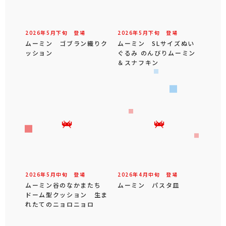
2026年
5
月
下旬
登場
2026年
5
月
下旬
登場
ムーミン ゴブラン織りク
ムーミン SLサイズぬい
ッション
ぐるみ のんびりムーミン
＆スナフキン
2026年
5
月
中旬
登場
2026年
4
月
中旬
登場
ムーミン谷のなかまたち
ムーミン パスタ皿
ドーム型クッション 生ま
れたてのニョロニョロ