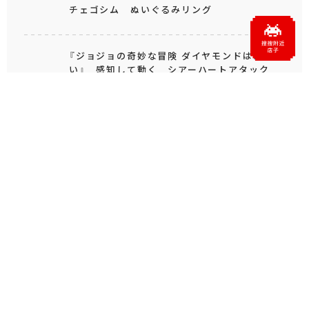
チェゴシム ぬいぐるみリング
『ジョジョの奇妙な冒険 ダイヤモンドは砕けな
い』 感知して動く シアーハートアタック
もっと見る
人気のシリーズ
SUPER MARIO スーパーマリ
ドラゴンクエスト
オ