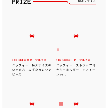
関連プライズ
2026年
8
月
中旬
登場予定
2026年
8
月
上旬
登場予定
ミッフィー 特大サイズぬ
ミッフィー ストラップ付
いぐるみ みずたまのワン
きキーホルダー モノトー
ピース
ンver.