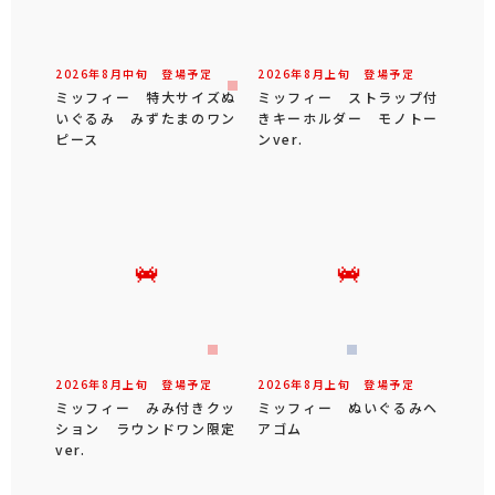
2026年
8
月
中旬
登場予定
2026年
8
月
上旬
登場予定
ミッフィー 特大サイズぬ
ミッフィー ストラップ付
いぐるみ みずたまのワン
きキーホルダー モノトー
ピース
ンver.
2026年
8
月
上旬
登場予定
2026年
8
月
上旬
登場予定
ミッフィー みみ付きクッ
ミッフィー ぬいぐるみヘ
ション ラウンドワン限定
アゴム
ver.