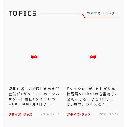
おすすめトピックス
坂井仁香さん（超ときめき♡
「タイクレ」が、あおぎり高
宣伝部）がタイトーのアンバ
校所属VTuberの音霊魂子、
サダーに就任！タイクレの
栗駒こまるによる「たまこ
WEB CMが8月1日よ...
ま」初のプライズを7...
プライズ・グッズ
2026.07.31
プライズ・グッズ
2026.07.09