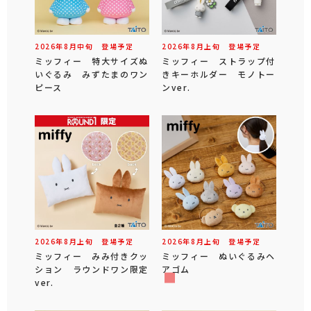
2026年
8
月
中旬
登場予定
2026年
8
月
上旬
登場予定
ミッフィー 特大サイズぬ
ミッフィー ストラップ付
いぐるみ みずたまのワン
きキーホルダー モノトー
ピース
ンver.
2026年
8
月
上旬
登場予定
2026年
8
月
上旬
登場予定
ミッフィー みみ付きクッ
ミッフィー ぬいぐるみヘ
ション ラウンドワン限定
アゴム
ver.