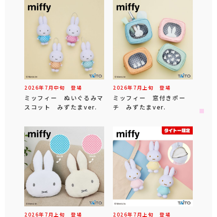
2026年
7
月
中旬
登場
2026年
7
月
上旬
登場
ミッフィー ぬいぐるみマ
ミッフィー 窓付きポー
スコット みずたまver.
チ みずたまver.
2026年
7
月
上旬
登場
2026年
7
月
上旬
登場