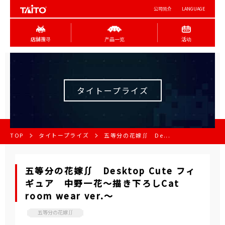
公司简介
LANGUAGE
店舖搜寻
产品一览
活动
タイトープライズ
TOP
タイトープライズ
五等分の花嫁∬ De...
五等分の花嫁∬ Desktop Cute フィ
ギュア 中野一花～描き下ろしCat
room wear ver.～
五等分の花嫁∬