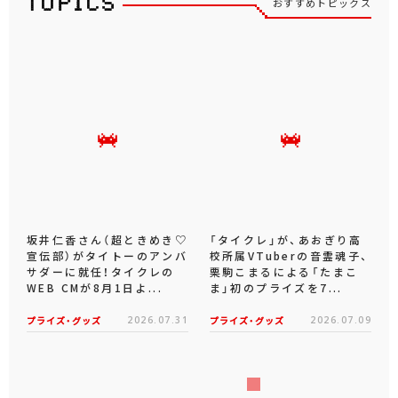
おすすめトピックス
坂井仁香さん（超ときめき♡
「タイクレ」が、あおぎり高
宣伝部）がタイトーのアンバ
校所属VTuberの音霊魂子、
サダーに就任！タイクレの
栗駒こまるによる「たまこ
WEB CMが8月1日よ...
ま」初のプライズを7...
プライズ・グッズ
2026.07.31
プライズ・グッズ
2026.07.09