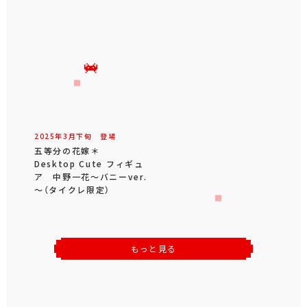
2025年
3
月
下旬
登場
五等分の花嫁＊
Desktop Cute フィギュ
ア 中野一花～バニーver.
～（タイクレ限定）
もっと見る