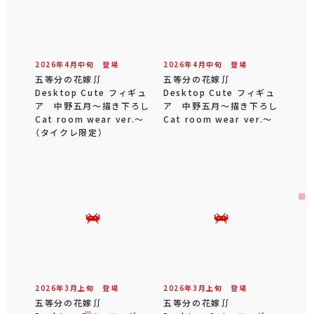
2026年
4
月
中旬
登場
2026年
4
月
中旬
登場
五等分の花嫁∬
五等分の花嫁∬
Desktop Cute フィギュ
Desktop Cute フィギュ
ア 中野五月～描き下ろし
ア 中野五月～描き下ろし
Cat room wear ver.～
Cat room wear ver.～
（タイクレ限定）
2026年
3
月
上旬
登場
2026年
3
月
上旬
登場
五等分の花嫁∬
五等分の花嫁∬