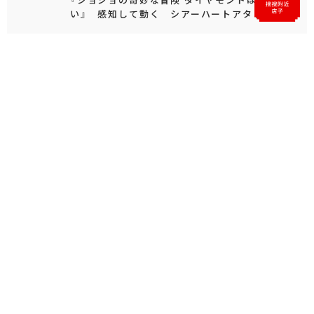
い』 感知して動く シアーハートアタック
もっと見る
人気のシリーズ