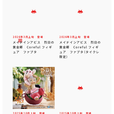
2026年
3
月
上旬
登場
2026年
3
月
上旬
登場
メイドインアビス 烈日の
メイドインアビス 烈日の
黄金郷 Coreful フィギ
黄金郷 Coreful フィギ
ュア ファプタ
ュア ファプタ（タイクレ
限定）
2025年
10
月
上旬
登場
2025年
10
月
上旬
登場