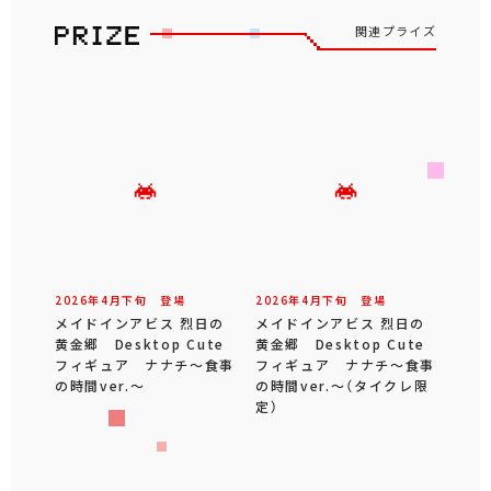
関連プライズ
2026年
4
月
下旬
登場
2026年
4
月
下旬
登場
メイドインアビス 烈日の
メイドインアビス 烈日の
黄金郷 Desktop Cute
黄金郷 Desktop Cute
フィギュア ナナチ～食事
フィギュア ナナチ～食事
の時間ver.～
の時間ver.～（タイクレ限
定）