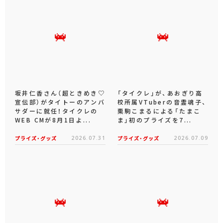
坂井仁香さん（超ときめき♡
「タイクレ」が、あおぎり高
宣伝部）がタイトーのアンバ
校所属VTuberの音霊魂子、
サダーに就任！タイクレの
栗駒こまるによる「たまこ
WEB CMが8月1日よ...
ま」初のプライズを7...
プライズ・グッズ
2026.07.31
プライズ・グッズ
2026.07.09