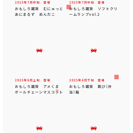
2025年
7
月
中旬
登場
2025年
7
月
中旬
登場
おもしろ雑貨 むにゅっと
おもしろ雑貨 ソフトクリ
あにまるず めんだこ
ームランプvol.2
2025年
6
月
上旬
登場
2025年
4
月
下旬
登場
おもしろ雑貨 アメくま
おもしろ雑貨 跳び（弁
ボールチェーンマスコット
当）箱