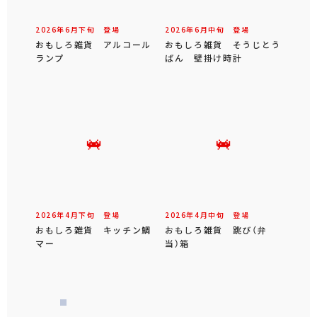
2026年
6
月
下旬
登場
2026年
6
月
中旬
登場
おもしろ雑貨 アルコール
おもしろ雑貨 そうじとう
ランプ
ばん 壁掛け時計
2026年
4
月
下旬
登場
2026年
4
月
中旬
登場
おもしろ雑貨 キッチン鯛
おもしろ雑貨 跳び（弁
マー
当）箱