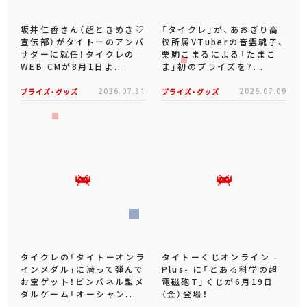
坂井仁香さん（超ときめき♡
「タイクレ」が、あおぎり高
宣伝部）がタイトーのアンバ
校所属VTuberの音霊魂子、
サダーに就任！タイクレの
栗駒こまるによる「たまこ
WEB CMが8月1日よ...
ま」初のプライズを7...
プライズ・グッズ
2026.07.31
プライズ・グッズ
2026.07.09
タイクレの「タイトーオンラ
タイトーくじオンライン -
インメダル」に潜って弾んで
Plus- に「とある科学の超
お宝ゲット！ピンパネル型メ
電磁砲T」くじが6月19日
ダルゲーム「オーシャン...
（金）登場！