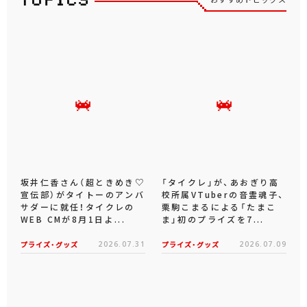
坂井仁香さん（超ときめき♡
「タイクレ」が、あおぎり高
宣伝部）がタイトーのアンバ
校所属VTuberの音霊魂子、
サダーに就任！タイクレの
栗駒こまるによる「たまこ
WEB CMが8月1日よ...
ま」初のプライズを7...
プライズ・グッズ
2026.07.31
プライズ・グッズ
2026.07.09