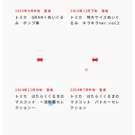
2025年
4
月
中旬
登場
2024年
12
月
下旬
登場
トミカ GRAN＋ぬいぐる
トミカ 特大サイズぬいぐ
み ポンプ車
るみ キラキラver. vol.2
2024年
11
月
中旬
登場
2024年
7
月
中旬
登場
トミカ はたらくくるまの
トミカ はたらくくるまの
マスコット ～消防署セレ
マスコット パトカーセレ
クション～
クション