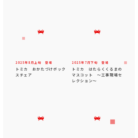
2025年
8
月
上旬
登場
2025年
7
月
下旬
登場
トミカ おかたづけボック
トミカ はたらくくるまの
スチェア
マスコット ～工事現場セ
レクション～