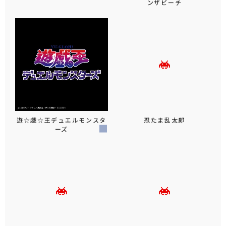
ンザビーチ
遊☆戯☆王デュエルモンスタ
忍たま乱太郎
ーズ