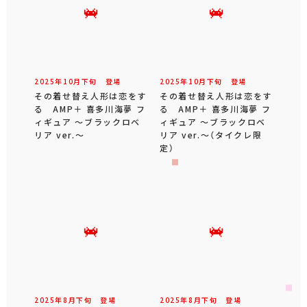
2025年
10
月
下旬
登場
2025年
10
月
下旬
登場
その着せ替え人形は恋をす
その着せ替え人形は恋をす
る AMP＋ 喜多川海夢 フ
る AMP＋ 喜多川海夢 フ
ィギュア ～ブラックロベ
ィギュア ～ブラックロベ
リア ver.～
リア ver.～（タイクレ限
定）
2025年
8
月
下旬
登場
2025年
8
月
下旬
登場