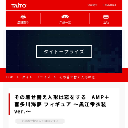
公司简介
LANGUAGE
店舖搜寻
产品一览
活动
タイトープライズ
TOP
タイトープライズ
その着せ替え人形は恋...
その着せ替え人形は恋をする AMP＋
喜多川海夢 フィギュア ～黒江雫衣装
ver.～
その着せ替え人形は恋をする