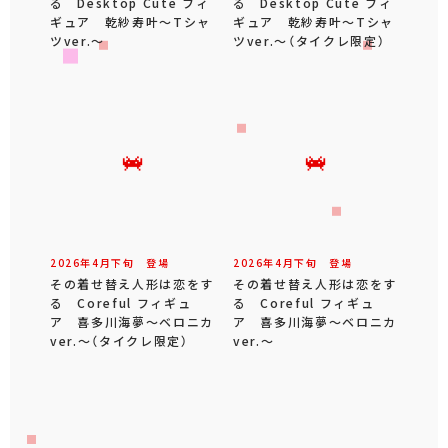
る Desktop Cute フィ
る Desktop Cute フィ
ギュア 乾紗寿叶～Tシャ
ギュア 乾紗寿叶～Tシャ
ツver.～
ツver.～（タイクレ限定）
2026年
4
月
下旬
登場
2026年
4
月
下旬
登場
その着せ替え人形は恋をす
その着せ替え人形は恋をす
る Coreful フィギュ
る Coreful フィギュ
ア 喜多川海夢～ベロニカ
ア 喜多川海夢～ベロニカ
ver.～（タイクレ限定）
ver.～