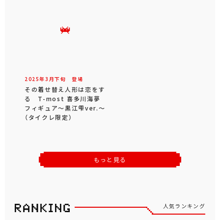
2025年
3
月
下旬
登場
その着せ替え人形は恋をす
る T-most 喜多川海夢
フィギュア～黒江雫ver.～
（タイクレ限定）
もっと見る
人気ランキング