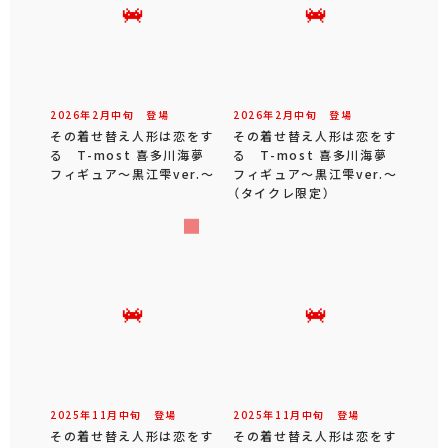
2026年
2
月
中旬
登場
2026年
2
月
中旬
登場
その着せ替え人形は恋をす
その着せ替え人形は恋をす
る T-most 喜多川海夢
る T-most 喜多川海夢
フィギュア～黒江雫ver.～
フィギュア～黒江雫ver.～
（タイクレ限定）
2025年
11
月
中旬
登場
2025年
11
月
中旬
登場
その着せ替え人形は恋をす
その着せ替え人形は恋をす