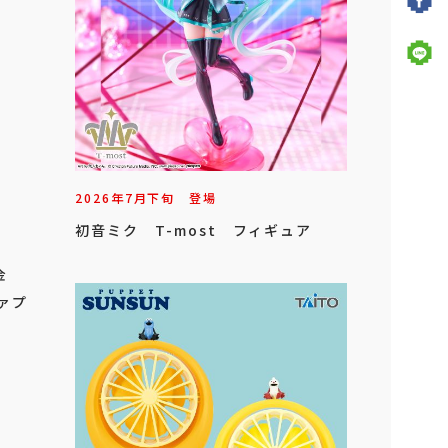
2026年
7
月
下旬
登場
初音ミク T-most フィギュア
金
ファプ