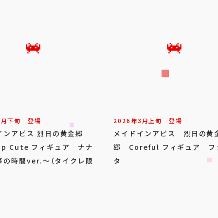
4
月
下旬
登場
2026年
3
月
上旬
登場
インアビス 烈日の黄金郷
メイドインアビス 烈日の黄
top Cute フィギュア ナナ
郷 Coreful フィギュア 
の時間ver.～（タイクレ限
タ