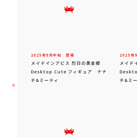
2025年
9
月
中旬
登場
2025年
メイドインアビス 烈日の黄金郷
メイド
Desktop Cute フィギュア ナナ
Desk
チ&ミーティ
チ&ミ