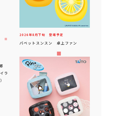
2026年
8
月
下旬
登場予定
パペットスンスン 卓上ファン
金郷
オイラ
）