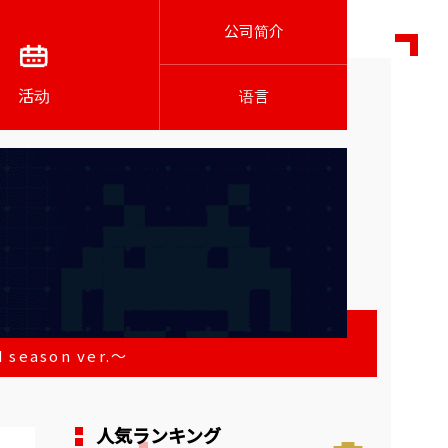
公司简介
活动
语言
ason ver.～
人気ランキング