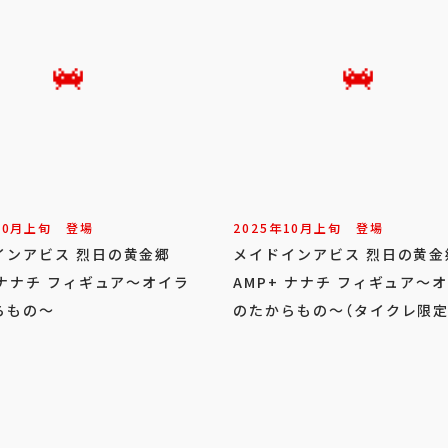
10
月
上旬
登場
2025年
10
月
上旬
登場
インアビス 烈日の黄金郷
メイドインアビス 烈日の黄
 ナナチ フィギュア～オイラ
AMP+ ナナチ フィギュア～
らもの～
のたからもの～（タイクレ限定