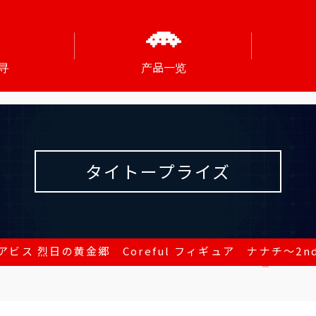
寻
产品一览
タイトープライズ
ビス 烈日の黄金郷 Coreful フィギュア ナナチ～2nd se