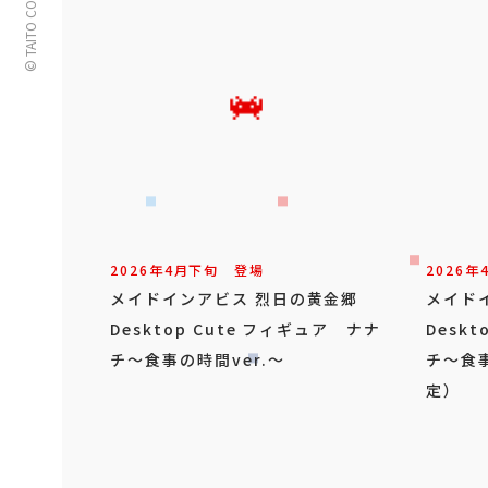
© TAITO CORPORATION
2026年
4
月
下旬
登場
2026年
メイドインアビス 烈日の黄金郷
メイド
Desktop Cute フィギュア ナナ
Desk
チ～食事の時間ver.～
チ～食事
定）