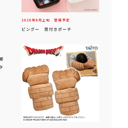
2026年
8
月
上旬
登場予定
ピングー 窓付きポーチ
金郷
タ