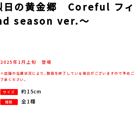
日の黄金郷 Coreful フィ
season ver.～
2025年
1
月
上旬
登場
※店舗の在庫状況により、取扱を終了している場合がございますので予めご
了承ください。
約15cm
サイズ
全1種
種類