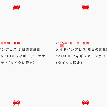
9
月
中旬
登場
2025年
3
月
下旬
登場
インアビス 烈日の黄金郷
メイドインアビス 烈日の黄
top Cute フィギュア ナナ
Coreful フィギュア ファプ
ーティ（タイクレ限定）
（タイクレ限定）