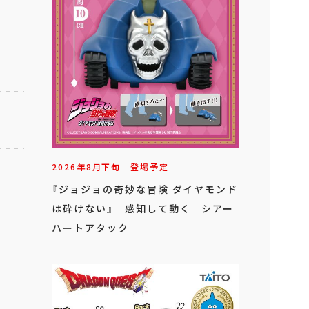
2026年
8
月
下旬
登場予定
『ジョジョの奇妙な冒険 ダイヤモンド
は砕けない』 感知して動く シアー
ハートアタック