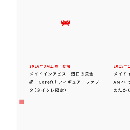
2026年
3
月
上旬
登場
2025年
メイドインアビス 烈日の黄金
メイド
郷 Coreful フィギュア ファプ
AMP+
タ（タイクレ限定）
のたか