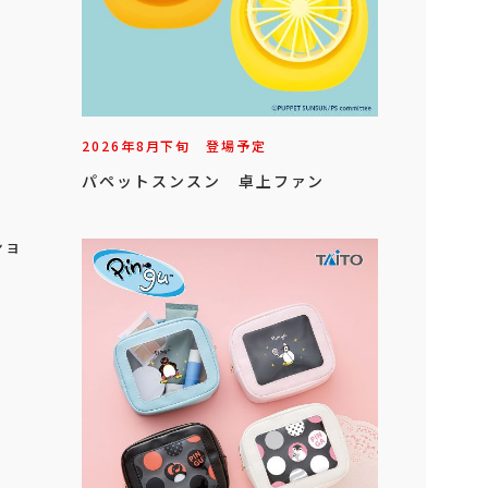
2026年
8
月
下旬
登場予定
パペットスンスン 卓上ファン
ショ