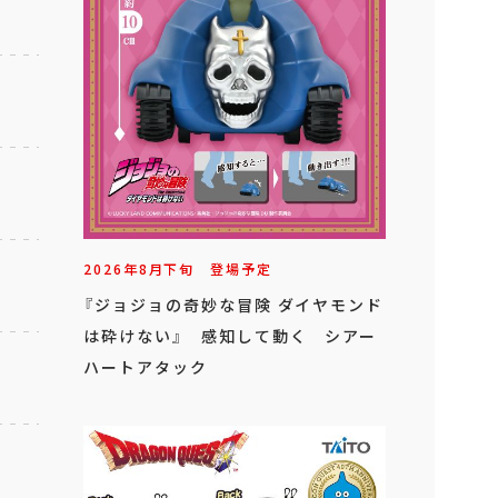
2026年
8
月
下旬
登場予定
『ジョジョの奇妙な冒険 ダイヤモンド
は砕けない』 感知して動く シアー
ハートアタック