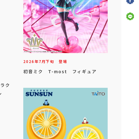
2026年
7
月
下旬
登場
初音ミク T-most フィギュア
ャラク
ン