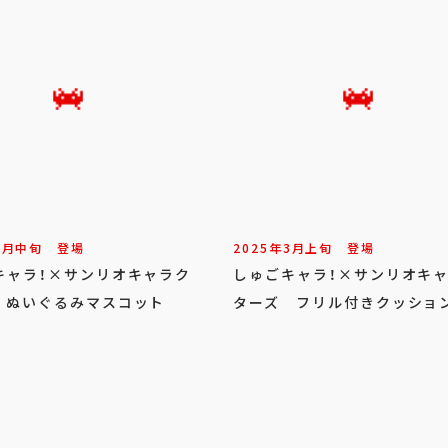
5
月
中旬
登場
2025年
3
月
上旬
登場
キャラ！×サンリオキャラク
しゅごキャラ！×サンリオキ
 ぬいぐるみマスコット
ターズ フリル付きクッショ