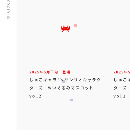
© TAITO CORPORATION
2025年
5
月
下旬
登場
2025年
しゅごキャラ！×サンリオキャラク
しゅご
ターズ ぬいぐるみマスコット
ターズ
vol.2
vol.1