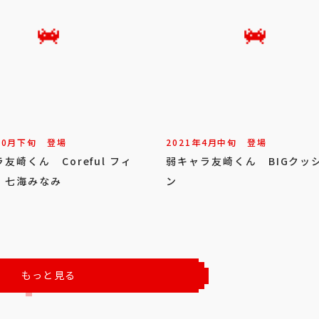
10
月
下旬
登場
2021年
4
月
中旬
登場
友崎くん Coreful フィ
弱キャラ友崎くん BIGクッ
 七海みなみ
ン
もっと見る