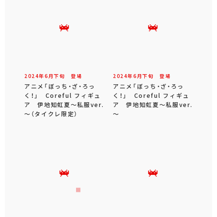
2024年
6
月
下旬
登場
2024年
6
月
下旬
登場
アニメ「ぼっち・ざ・ろっ
アニメ「ぼっち・ざ・ろっ
く！」 Coreful フィギュ
く！」 Coreful フィギュ
ア 伊地知虹夏～私服ver.
ア 伊地知虹夏～私服ver.
～（タイクレ限定）
～