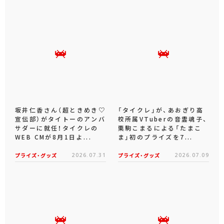
坂井仁香さん（超ときめき♡
「タイクレ」が、あおぎり高
宣伝部）がタイトーのアンバ
校所属VTuberの音霊魂子、
サダーに就任！タイクレの
栗駒こまるによる「たまこ
WEB CMが8月1日よ...
ま」初のプライズを7...
プライズ・グッズ
2026.07.31
プライズ・グッズ
2026.07.09