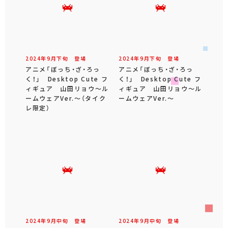
2024年
9
月
下旬
登場
2024年
9
月
下旬
登場
アニメ「ぼっち・ざ・ろっ
アニメ「ぼっち・ざ・ろっ
く！」 Desktop Cute フ
く！」 Desktop Cute フ
ィギュア 山田リョウ～ル
ィギュア 山田リョウ～ル
ームウェアVer.～（タイク
ームウェアVer.～
レ限定）
2024年
9
月
中旬
登場
2024年
9
月
中旬
登場