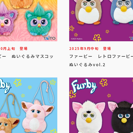
10
月
上旬
登場
2025年
9
月
中旬
登場
ビー ぬいぐるみマスコッ
ファービー レトロファー
2
ぬいぐるみvol.2