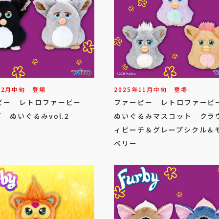
12
月
中旬
登場
2025年
11
月
中旬
登場
ビー レトロファービー
ファービー レトロファー
 ぬいぐるみvol.2
ぬいぐるみマスコット クラ
ィピーチ＆グレープシクル＆
ベリー