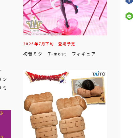
2026年
7
月
下旬
登場予定
初音ミク T-most フィギュア
ビー
リン
ラミ