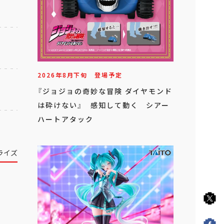
2026年
8
月
下旬
登場予定
『ジョジョの奇妙な冒険 ダイヤモンド
は砕けない』 感知して動く シアー
ハートアタック
ライズ