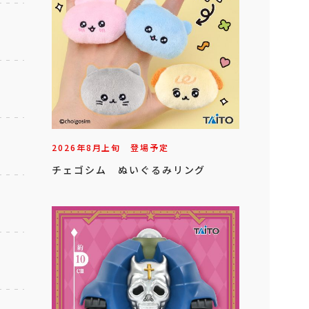
2026年
8
月
上旬
登場予定
チェゴシム ぬいぐるみリング