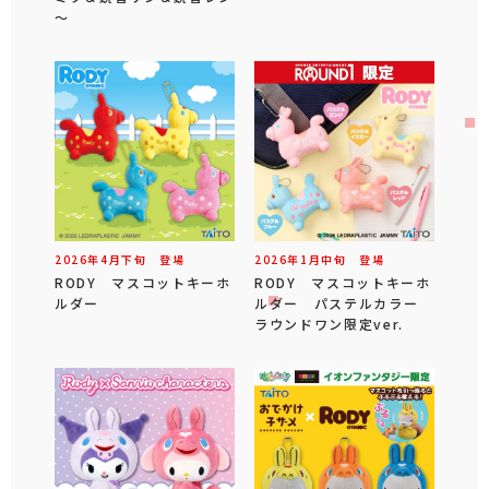
～
2026年
4
月
下旬
登場
2026年
1
月
中旬
登場
RODY マスコットキーホ
RODY マスコットキーホ
ルダー
ルダー パステルカラー
ラウンドワン限定ver.