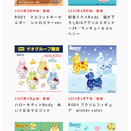
2025年
4
月
中旬
登場
2025年
4
月
中旬
登場
RODY マスコットキーホ
初音ミク×Rody 描き下
ルダー レトロカラーver.
ろしBIGアクリルスタンド
～39／サンキュー＆メル
ヘン～
2025年
3
月
上旬
登場
2025年
1
月
下旬
登場
ハローキティ×Rody ぬ
RODY アクリルフィギュ
いぐるみマスコット
ア winter color