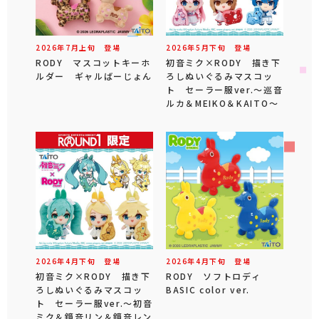
2026年
7
月
上旬
登場
2026年
5
月
下旬
登場
RODY マスコットキーホ
初音ミク×RODY 描き下
ルダー ギャルばーじょん
ろしぬいぐるみマスコッ
ト セーラー服ver.～巡音
ルカ＆MEIKO＆KAITO～
2026年
4
月
下旬
登場
2026年
4
月
下旬
登場
初音ミク×RODY 描き下
RODY ソフトロディ
ろしぬいぐるみマスコッ
BASIC color ver.
ト セーラー服ver.～初音
ミク＆鏡音リン＆鏡音レン