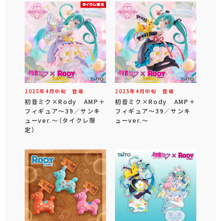
2025年
4
月
中旬
登場
2025年
4
月
中旬
登場
初音ミク×Rody AMP＋
初音ミク×Rody AMP＋
フィギュア～39／サンキ
フィギュア～39／サンキ
ューver.～（タイクレ限
ューver.～
定）