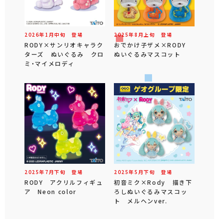
2026年
1
月
中旬
登場
2025年
8
月
上旬
登場
RODY×サンリオキャラク
おでかけ子ザメ×RODY
ターズ ぬいぐるみ クロ
ぬいぐるみマスコット
ミ・マイメロディ
2025年
7
月
下旬
登場
2025年
5
月
下旬
登場
RODY アクリルフィギュ
初音ミク×Rody 描き下
ア Neon color
ろしぬいぐるみマスコッ
ト メルヘンver.