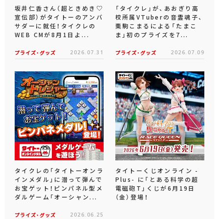
坂井仁香さん（超ときめき♡
「タイクレ」が、あおぎり高
宣伝部）がタイトーのアンバ
校所属VTuberの音霊魂子、
サダーに就任！タイクレの
栗駒こまるによる「たまこ
WEB CMが8月1日よ...
ま」初のプライズを7...
プライズ・グッズ
2026.07.31
プライズ・グッズ
2026.07.09
タイクレの「タイトーオンラ
タイトーくじオンライン -
インメダル」に潜って弾んで
Plus- に「とある科学の超
お宝ゲット！ピンパネル型メ
電磁砲T」くじが6月19日
ダルゲーム「オーシャン...
（金）登場！
プライズ・グッズ
2026.06.25