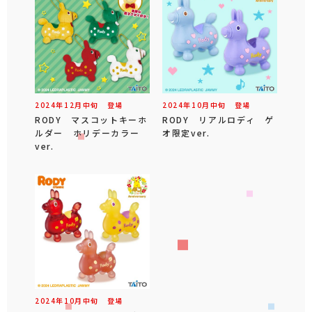
2024年
12
月
中旬
登場
2024年
10
月
中旬
登場
RODY マスコットキーホ
RODY リアルロディ ゲ
ルダー ホリデーカラー
オ限定ver.
ver.
2024年
10
月
中旬
登場