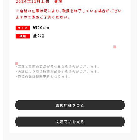
2024年
11
月
上旬
登場
※店舗の在庫状況により、取扱を終了している場合がござい
ますので予めご了承ください。
約20cm
サイズ
全2種
種類
・写真と実際の商品が多少異なる場合がございます。
・店舗により登場時期が前後する場合がございます。
・取扱店舗は随時更新となります。
取扱店舗を見る
関連商品を見る