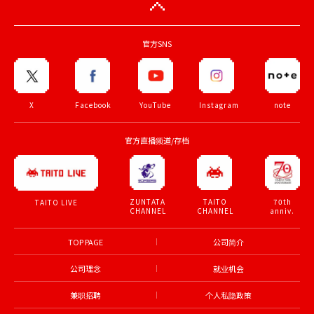
官方SNS
X
Facebook
YouTube
Instagram
note
官方直播频道/存档
ZUNTATA
TAITO
70th
TAITO LIVE
CHANNEL
CHANNEL
anniv.
TOP PAGE
公司简介
公司理念
就业机会
兼职招聘
个人私隐政策