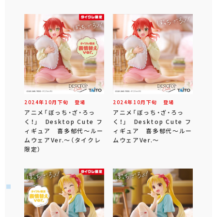
2024年
10
月
下旬
登場
2024年
10
月
下旬
登場
アニメ「ぼっち・ざ・ろっ
アニメ「ぼっち・ざ・ろっ
く！」 Desktop Cute フ
く！」 Desktop Cute フ
ィギュア 喜多郁代～ルー
ィギュア 喜多郁代～ルー
ムウェアVer.～（タイクレ
ムウェアVer.～
限定）