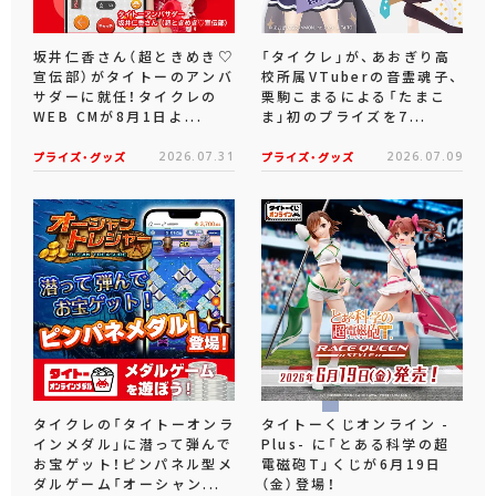
坂井仁香さん（超ときめき♡
「タイクレ」が、あおぎり高
宣伝部）がタイトーのアンバ
校所属VTuberの音霊魂子、
サダーに就任！タイクレの
栗駒こまるによる「たまこ
WEB CMが8月1日よ...
ま」初のプライズを7...
プライズ・グッズ
2026.07.31
プライズ・グッズ
2026.07.09
タイクレの「タイトーオンラ
タイトーくじオンライン -
インメダル」に潜って弾んで
Plus- に「とある科学の超
お宝ゲット！ピンパネル型メ
電磁砲T」くじが6月19日
ダルゲーム「オーシャン...
（金）登場！