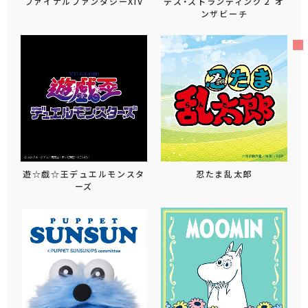
ファイナルファンタジーXIV
デス・ストランディング２ オ
ンザビーチ
遊☆戯☆王デュエルモンスタ
忍たま乱太郎
ーズ