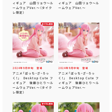
ィギュア 山田リョウ～ル
ィギュア 山田リョウ～ル
ームウェアVer.～（タイク
ームウェアVer.～
レ限定）
2024年
9
月
中旬
登場
2024年
9
月
中旬
登場
アニメ「ぼっち・ざ・ろっ
アニメ「ぼっち・ざ・ろっ
く！」 Desktop Cute フ
く！」 Desktop Cute フ
ィギュア 後藤ひとり～ル
ィギュア 後藤ひとり～ル
ームウェアVer.～（タイク
ームウェアVer.～
レ限定）