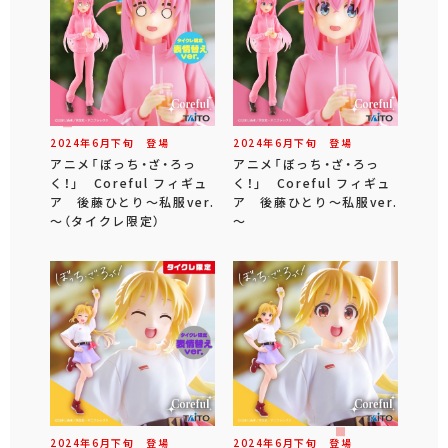
2024年
6
月
下旬
登場
2024年
6
月
下旬
登場
アニメ「ぼっち・ざ・ろっ
アニメ「ぼっち・ざ・ろっ
く！」 Coreful フィギュ
く！」 Coreful フィギュ
ア 後藤ひとり～私服ver.
ア 後藤ひとり～私服ver.
～（タイクレ限定）
～
2024年
6
月
下旬
登場
2024年
6
月
下旬
登場