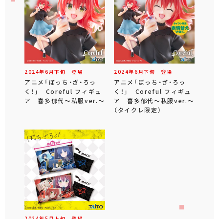
2024年
6
月
下旬
登場
2024年
6
月
下旬
登場
アニメ「ぼっち・ざ・ろっ
アニメ「ぼっち・ざ・ろっ
く！」 Coreful フィギュ
く！」 Coreful フィギュ
ア 喜多郁代～私服ver.～
ア 喜多郁代～私服ver.～
（タイクレ限定）
2024年
5
月
上旬
登場