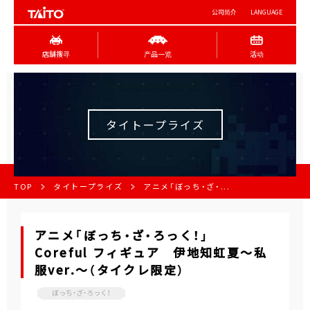
公司简介
LANGUAGE
店舖搜寻
产品一览
活动
タイトープライズ
TOP
タイトープライズ
アニメ「ぼっち・ざ・...
アニメ「ぼっち・ざ・ろっく！」
Coreful フィギュア 伊地知虹夏～私
服ver.～（タイクレ限定）
ぼっち・ざ・ろっく！