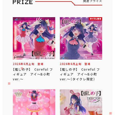
関連プライズ
2026年
6
月
上旬
登場
2026年
6
月
上旬
登場
【推しの子】 Coreful フ
【推しの子】 Coreful フ
ィギュア アイ～B小町
ィギュア アイ～B小町
ver.～
ver.～（タイクレ限定）