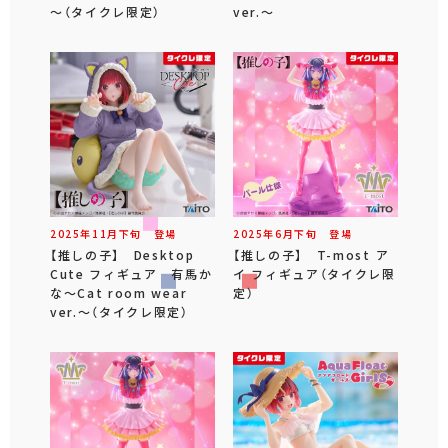
～（タイクレ限定）
ver.～
2025年
11
月
下旬
登場
2025年
6
月
下旬
登場
【推しの子】 Desktop
【推しの子】 T-most ア
Cute フィギュア 有馬か
イ フィギュア（タイクレ限
な～Cat room wear
定）
ver.～（タイクレ限定）