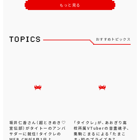
もっと見る
おすすめトピックス
坂井仁香さん（超ときめき♡
「タイクレ」が、あおぎり高
宣伝部）がタイトーのアンバ
校所属VTuberの音霊魂子、
サダーに就任！タイクレの
栗駒こまるによる「たまこ
WEB CMが8月1日よ...
ま」初のプライズを7...