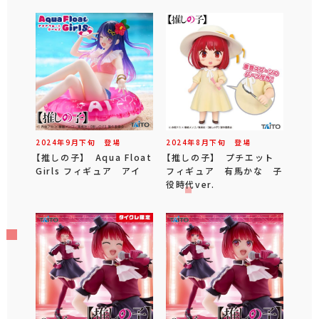
2024年
9
月
下旬
登場
2024年
8
月
下旬
登場
【推しの子】 Aqua Float
【推しの子】 プチエット
Girls フィギュア アイ
フィギュア 有馬かな 子
役時代ver.