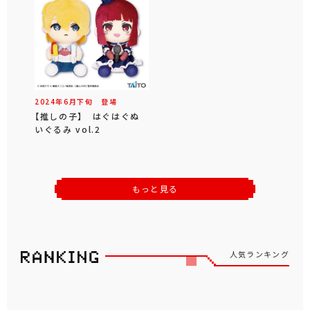
2024年
6
月
下旬
登場
【推しの子】 はぐはぐぬ
いぐるみ vol.2
もっと見る
人気ランキング