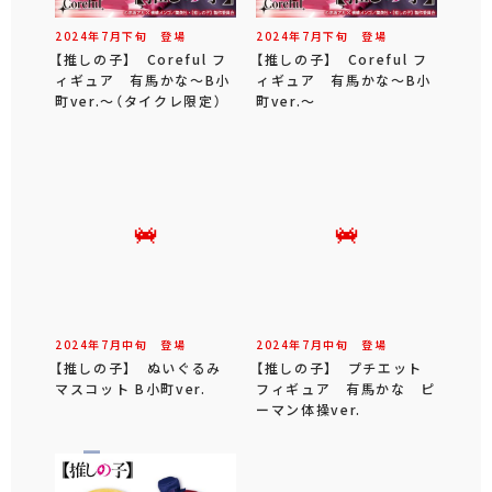
2024年
7
月
下旬
登場
2024年
7
月
下旬
登場
【推しの子】 Coreful フ
【推しの子】 Coreful フ
ィギュア 有馬かな～B小
ィギュア 有馬かな～B小
町ver.～（タイクレ限定）
町ver.～
2024年
7
月
中旬
登場
2024年
7
月
中旬
登場
【推しの子】 ぬいぐるみ
【推しの子】 プチエット
マスコット B小町ver.
フィギュア 有馬かな ピ
ーマン体操ver.