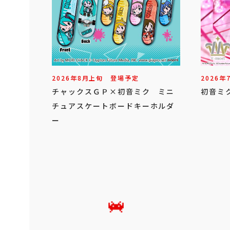
2026年
8
月
上旬
登場予定
2026年
チャックスＧＰ×初音ミク ミニ
初音ミク
チュアスケートボードキーホルダ
ー