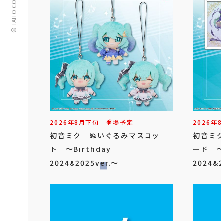
© TAITO CORPORATION
2026年
8
月
下旬
登場予定
2026年
初音ミク ぬいぐるみマスコッ
初音ミ
ト ～Birthday
ード ～
2024&2025ver.～
2024&