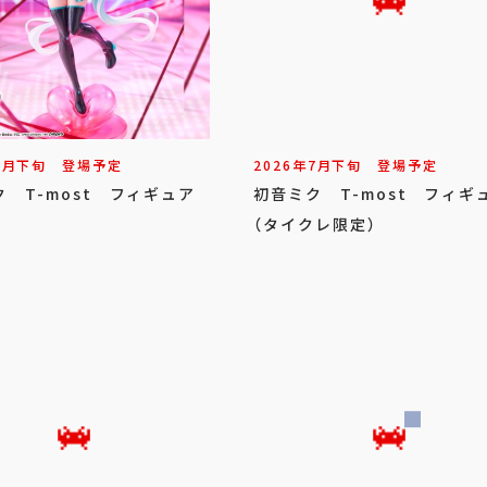
7
月
下旬
登場予定
2026年
7
月
下旬
登場予定
 T-most フィギュア
初音ミク T-most フィギ
（タイクレ限定）