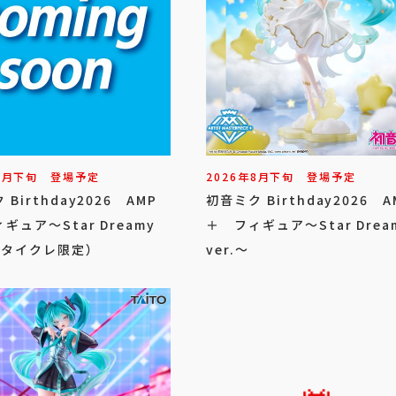
8
月
下旬
登場予定
2026年
8
月
下旬
登場予定
Birthday2026 AMP
初音ミク Birthday2026 A
ギュア～Star Dreamy
＋ フィギュア～Star Drea
～（タイクレ限定）
ver.～