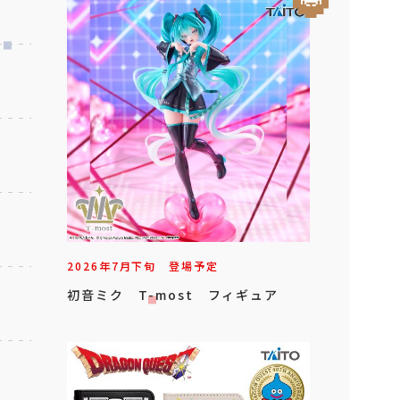
2026年
7
月
下旬
登場予定
初音ミク T-most フィギュア