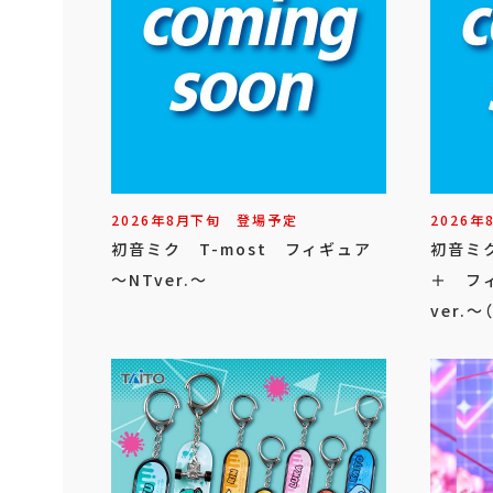
2026年
8
月
下旬
登場予定
2026年
初音ミク T-most フィギュア
初音ミク 
～NTver.～
＋ フィ
ver.