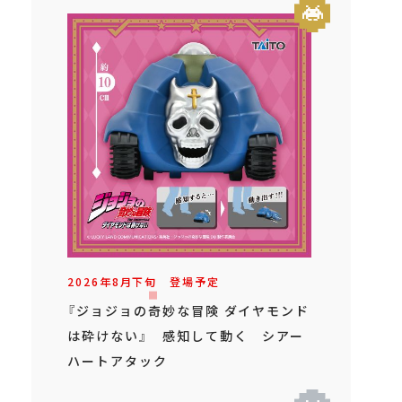
2026年
8
月
下旬
登場予定
『ジョジョの奇妙な冒険 ダイヤモンド
は砕けない』 感知して動く シアー
ハートアタック