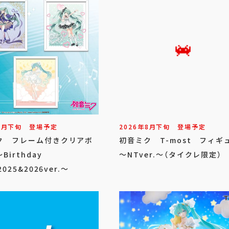
8
月
下旬
登場予定
2026年
8
月
下旬
登場予定
ク フレーム付きクリアボ
初音ミク T-most フィギ
Birthday
～NTver.～（タイクレ限定）
2025&2026ver.～