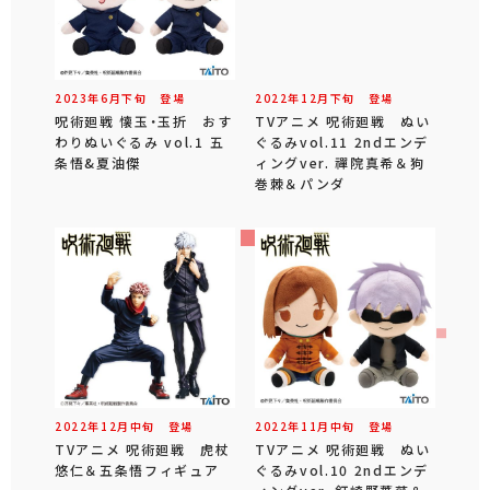
2023年
6
月
下旬
登場
2022年
12
月
下旬
登場
呪術廻戦 懐玉・玉折 おす
TVアニメ 呪術廻戦 ぬい
わりぬいぐるみ vol.1 五
ぐるみvol.11 2ndエンデ
条悟&夏油傑
ィングver. 禪院真希＆狗
巻棘＆パンダ
2022年
12
月
中旬
登場
2022年
11
月
中旬
登場
TVアニメ 呪術廻戦 虎杖
TVアニメ 呪術廻戦 ぬい
悠仁＆五条悟フィギュア
ぐるみvol.10 2ndエンデ