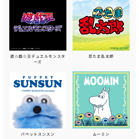
遊☆戯☆王デュエルモンスタ
忍たま乱太郎
ーズ
パペットスンスン
ムーミン