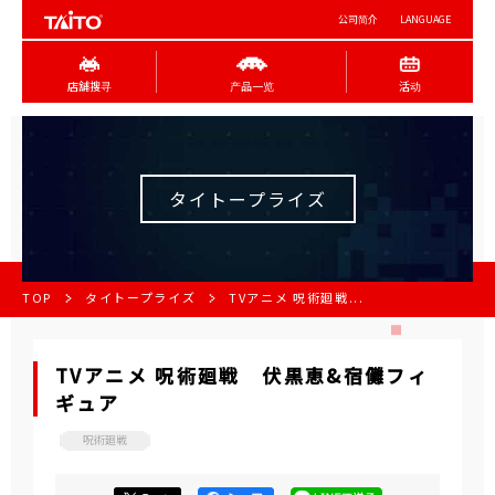
公司简介
LANGUAGE
店舖搜寻
产品一览
活动
タイトープライズ
TOP
タイトープライズ
TVアニメ 呪術廻戦...
TVアニメ 呪術廻戦 伏黒恵&宿儺フィ
ギュア
呪術廻戦