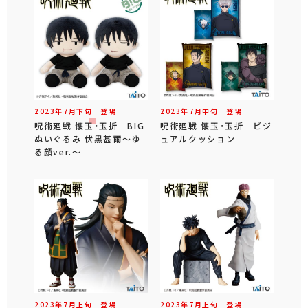
2023年
7
月
下旬
登場
2023年
7
月
中旬
登場
呪術廻戦 懐玉・玉折 BIG
呪術廻戦 懐玉・玉折 ビジ
ぬいぐるみ 伏黒甚爾～ゆ
ュアルクッション
る顔ver.～
2023年
7
月
上旬
登場
2023年
7
月
上旬
登場