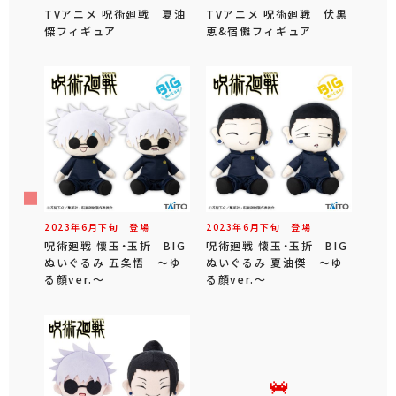
TVアニメ 呪術廻戦 夏油
TVアニメ 呪術廻戦 伏黒
傑フィギュア
恵&宿儺フィギュア
2023年
6
月
下旬
登場
2023年
6
月
下旬
登場
呪術廻戦 懐玉・玉折 BIG
呪術廻戦 懐玉・玉折 BIG
ぬいぐるみ 五条悟 ～ゆ
ぬいぐるみ 夏油傑 ～ゆ
る顔ver.～
る顔ver.～