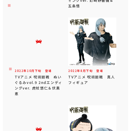
ィングver. 釘崎野薔薇＆
五条悟
2022年
10
月
下旬
登場
2022年
8
月
下旬
登場
TVアニメ 呪術廻戦 ぬい
TVアニメ 呪術廻戦 真人
ぐるみvol.9 2ndエンディ
フィギュア
ングver. 虎杖悠仁＆伏黒
恵