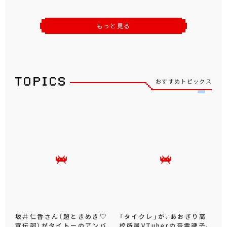
もっと見る
おすすめトピックス
坂井仁香さん（超ときめき♡
「タイクレ」が、あおぎり高
宣伝部）がタイトーのアンバ
校所属VTuberの音霊魂子、