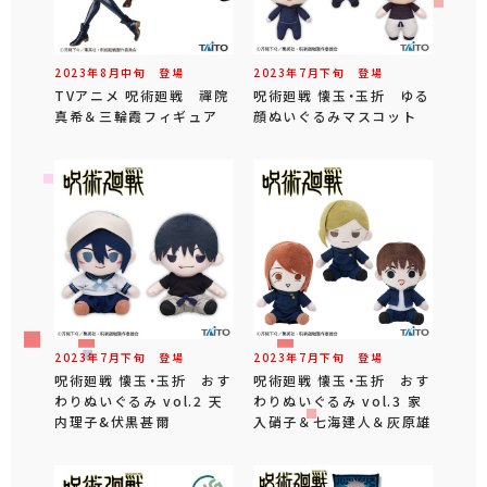
2023年
8
月
中旬
登場
2023年
7
月
下旬
登場
TVアニメ 呪術廻戦 禪院
呪術廻戦 懐玉・玉折 ゆる
真希＆三輪霞フィギュア
顔ぬいぐるみマスコット
2023年
7
月
下旬
登場
2023年
7
月
下旬
登場
呪術廻戦 懐玉・玉折 おす
呪術廻戦 懐玉・玉折 おす
わりぬいぐるみ vol.2 天
わりぬいぐるみ vol.3 家
内理子&伏黒甚爾
入硝子＆七海建人＆灰原雄