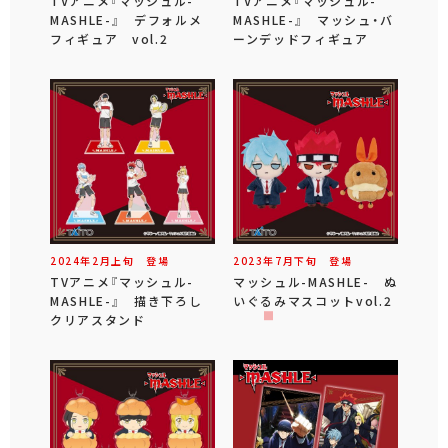
TVアニメ『マッシュル-
TVアニメ『マッシュル-
MASHLE-』 デフォルメ
MASHLE-』 マッシュ・バ
フィギュア vol.2
ーンデッドフィギュア
2024年
2
月
上旬
登場
2023年
7
月
下旬
登場
TVアニメ『マッシュル-
マッシュル-MASHLE- ぬ
MASHLE-』 描き下ろし
いぐるみマスコットvol.2
クリアスタンド