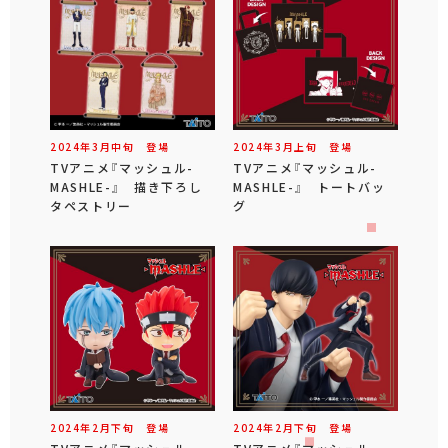
2024年
3
月
中旬
登場
2024年
3
月
上旬
登場
TVアニメ『マッシュル-
TVアニメ『マッシュル-
MASHLE-』 描き下ろし
MASHLE-』 トートバッ
タペストリー
グ
2024年
2
月
下旬
登場
2024年
2
月
下旬
登場