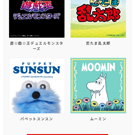
遊☆戯☆王デュエルモンスタ
忍たま乱太郎
ーズ
パペットスンスン
ムーミン