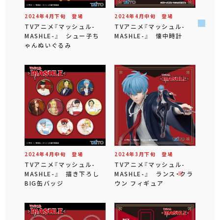
2024年
4
月
下旬
登場
2024年
4
月
中旬
登場
TVアニメ『マッシュル-
TVアニメ『マッシュル-
MASHLE-』 シュー子ち
MASHLE-』 懐中時計
ゃんぬいぐるみ
2024年
4
月
中旬
登場
2024年
3
月
下旬
登場
TVアニメ『マッシュル-
TVアニメ『マッシュル-
MASHLE-』 描き下ろし
MASHLE-』 ランス・クラ
BIG缶バッジ
ウン フィギュア