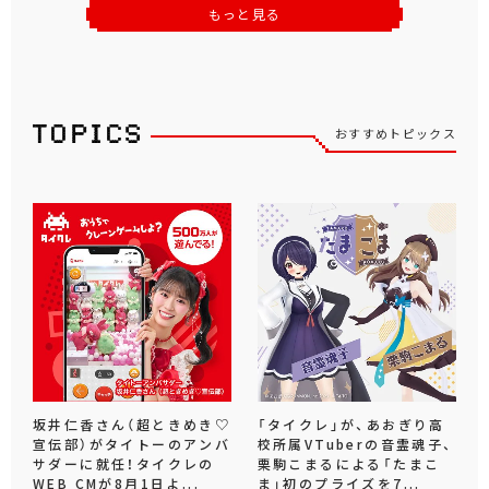
もっと見る
おすすめトピックス
坂井仁香さん（超ときめき♡
「タイクレ」が、あおぎり高
宣伝部）がタイトーのアンバ
校所属VTuberの音霊魂子、
サダーに就任！タイクレの
栗駒こまるによる「たまこ
WEB CMが8月1日よ...
ま」初のプライズを7...